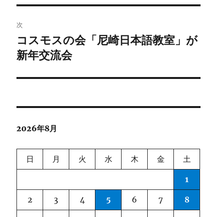
ビ
稿:
ゲ
次
コスモスの会「尼崎日本語教室」が
次
ー
の
新年交流会
シ
投
稿:
ョ
ン
2026年8月
日
月
火
水
木
金
土
1
2
3
4
5
6
7
8