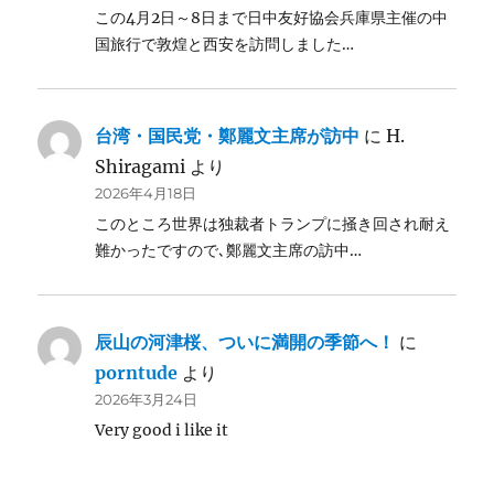
この4月2日～8日まで日中友好協会兵庫県主催の中
国旅行で敦煌と西安を訪問しました…
台湾・国民党・鄭麗文主席が訪中
に
H.
Shiragami
より
2026年4月18日
このところ世界は独裁者トランプに掻き回され耐え
難かったですので､鄭麗文主席の訪中…
辰山の河津桜、ついに満開の季節へ！
に
porntude
より
2026年3月24日
Very good i like it