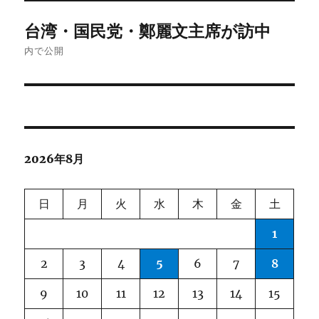
投
台湾・国民党・鄭麗文主席が訪中
稿
内で公開
ナ
ビ
ゲ
2026年8月
ー
シ
日
月
火
水
木
金
土
ョ
1
ン
2
3
4
5
6
7
8
9
10
11
12
13
14
15