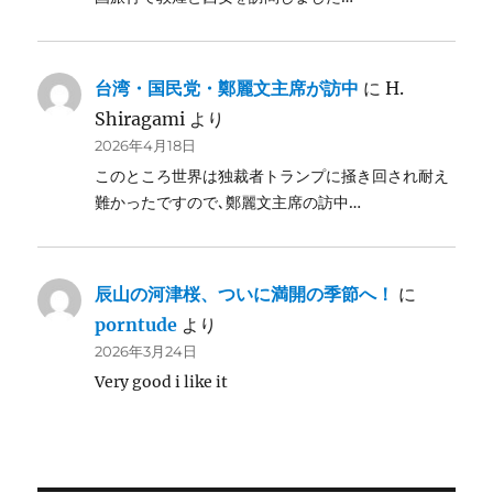
台湾・国民党・鄭麗文主席が訪中
に
H.
Shiragami
より
2026年4月18日
このところ世界は独裁者トランプに掻き回され耐え
難かったですので､鄭麗文主席の訪中…
辰山の河津桜、ついに満開の季節へ！
に
porntude
より
2026年3月24日
Very good i like it