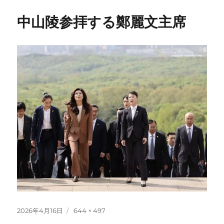
中山陵参拝する鄭麗文主席
投
フ
2026年4月16日
644 × 497
稿
ル