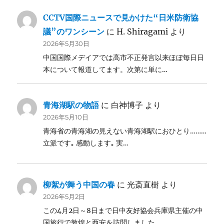
CCTV国際ニュースで見かけた“日米防衛協
議”のワンシーン
に
H. Shiragami
より
2026年5月30日
中国国際メデイアでは高市不正発言以来ほぼ毎日日
本について報道してます。次第に単に…
青海湖駅の物語
に
白神博子
より
2026年5月10日
青海省の青海湖の見えない青海湖駅におひとり………
立派です｡ 感動します｡ 実…
柳絮が舞う中国の春
に
光斎直樹
より
2026年5月2日
この4月2日～8日まで日中友好協会兵庫県主催の中
国旅行で敦煌と西安を訪問しました…