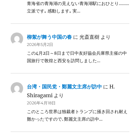
青海省の青海湖の見えない青海湖駅におひとり………
立派です｡ 感動します｡ 実…
柳絮が舞う中国の春
に
光斎直樹
より
2026年5月2日
この4月2日～8日まで日中友好協会兵庫県主催の中
国旅行で敦煌と西安を訪問しました…
台湾・国民党・鄭麗文主席が訪中
に
H.
Shiragami
より
2026年4月18日
このところ世界は独裁者トランプに掻き回され耐え
難かったですので､鄭麗文主席の訪中…