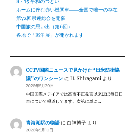
8・15 平和のつどい
ホームに佇む赤い機関車――全国で唯一の存在
第72回県連総会を開催
中国旅の思い出（第6回）
各地で「戦争展」が開かれます
CCTV国際ニュースで見かけた“日米防衛協
議”のワンシーン
に
H. Shiragami
より
2026年5月30日
中国国際メデイアでは高市不正発言以来ほぼ毎日日
本について報道してます。次第に単に…
青海湖駅の物語
に
白神博子
より
2026年5月10日