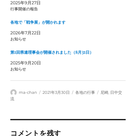
2025年9月27日
行事開催の報告
各地で「戦争展」が開かれます
2026年7月22日
お知らせ
第1回県連理事会が開催されました（8月31日）
2025年9月20日
お知らせ
投
投
カ
タ
ma-chan
2021年3月30日
各地の行事
尼崎
,
日中交
稿
稿
テ
グ
流
者
日:
ゴ
リ
ー
コメントを残す