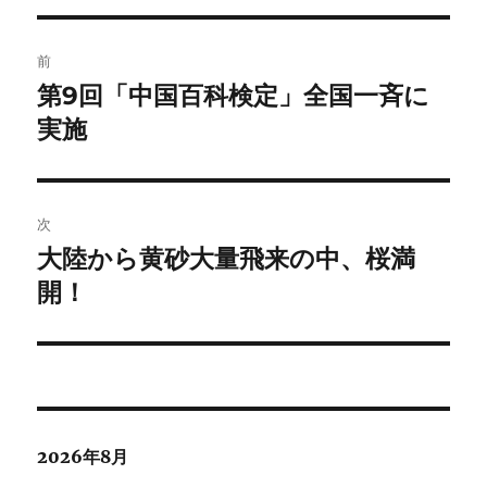
投
前
稿
第9回「中国百科検定」全国一斉に
前
の
実施
ナ
投
ビ
稿:
ゲ
次
大陸から黄砂大量飛来の中、桜満
次
ー
の
開！
シ
投
稿:
ョ
ン
2026年8月