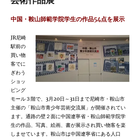
芸術作品展
中国・鞍山師範学院学生の作品54点を展示
JR尼崎
駅前の
買い物
客でに
ぎわう
ショッ
ピング
モール３階で、3月20日～31日まで尼崎市・鞍山市
主催の「鞍山市青少年芸術交流展」が開催されてい
ます。通路の壁２面に中国遼寧省・鞍山師範学院学
生の作品、写真、絵画、書が展示され買い物客を楽
しませています。鞍山市は中国遼寧省にある人口