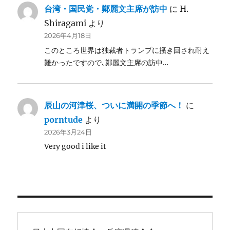
台湾・国民党・鄭麗文主席が訪中
に
H.
Shiragami
より
2026年4月18日
このところ世界は独裁者トランプに掻き回され耐え
難かったですので､鄭麗文主席の訪中…
辰山の河津桜、ついに満開の季節へ！
に
porntude
より
2026年3月24日
Very good i like it