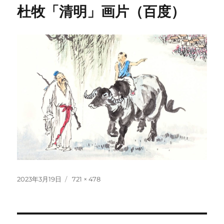
杜牧「清明」画片（百度）
投
フ
2023年3月19日
721 × 478
稿
ル
日:
サ
イ
ズ