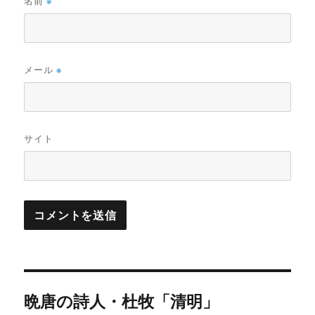
名前
※
メール
※
サイト
投
晩唐の詩人・杜牧「清明」