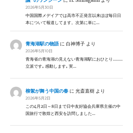
議”のワンシーン
に
H. Shiragami
より
2026年5月30日
中国国際メデイアでは高市不正発言以来ほぼ毎日日
本について報道してます。次第に単に…
青海湖駅の物語
に
白神博子
より
2026年5月10日
青海省の青海湖の見えない青海湖駅におひとり………
立派です｡ 感動します｡ 実…
柳絮が舞う中国の春
に
光斎直樹
より
2026年5月2日
この4月2日～8日まで日中友好協会兵庫県主催の中
国旅行で敦煌と西安を訪問しました…