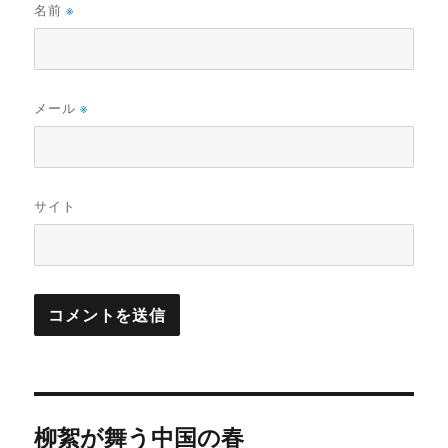
名前
※
メール
※
サイト
投
柳絮が舞う中国の春