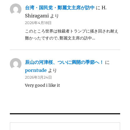
台湾・国民党・鄭麗文主席が訪中
に
H.
Shiragami
より
2026年4月18日
このところ世界は独裁者トランプに掻き回され耐え
難かったですので､鄭麗文主席の訪中…
辰山の河津桜、ついに満開の季節へ！
に
porntude
より
2026年3月24日
Very good i like it