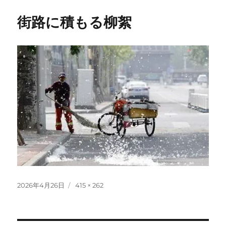
街路に積もる柳絮
投
フ
2026年4月26日
415 × 262
稿
ル
日:
サ
イ