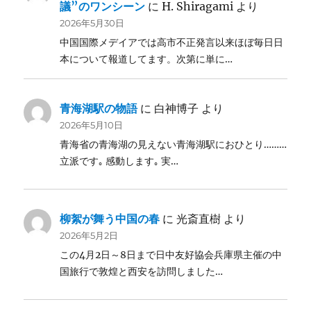
議”のワンシーン
に
H. Shiragami
より
2026年5月30日
中国国際メデイアでは高市不正発言以来ほぼ毎日日
本について報道してます。次第に単に…
青海湖駅の物語
に
白神博子
より
2026年5月10日
青海省の青海湖の見えない青海湖駅におひとり………
立派です｡ 感動します｡ 実…
柳絮が舞う中国の春
に
光斎直樹
より
2026年5月2日
この4月2日～8日まで日中友好協会兵庫県主催の中
国旅行で敦煌と西安を訪問しました…