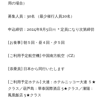
用の場合）
募集人員：30名 （最少催行人員20名）
申込締切：2024年8月5日㈪ ＊定員になり次第締切
[お食事] 朝５回・昼４回・夕５回
[ご利用予定航空機] 中国南方航空（CZ）
[添乗員] 日本から同行いたします
[ご利用予定ホテル] 大連：ホテルニッコー大連 ５★
クラス／葫芦島：華泰国際酒店 5★クラス／瀋陽：
鳳凰飯店 5★クラス