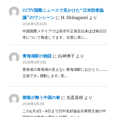
CCTV国際ニュースで見かけた“日米防衛協
議”のワンシーン
に
H. Shiragami
より
2026年5月30日
中国国際メデイアでは高市不正発言以来ほぼ毎日日
本について報道してます。次第に単に…
青海湖駅の物語
に
白神博子
より
2026年5月10日
青海省の青海湖の見えない青海湖駅におひとり………
立派です｡ 感動します｡ 実…
柳絮が舞う中国の春
に
光斎直樹
より
2026年5月2日
この4月2日～8日まで日中友好協会兵庫県主催の中