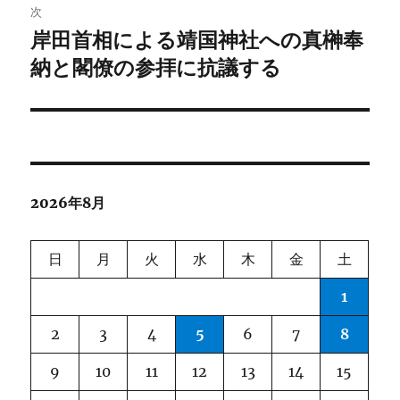
ゲ
次
岸田首相による靖国神社への真榊奉
次
ー
の
納と閣僚の参拝に抗議する
シ
投
稿:
ョ
ン
2026年8月
日
月
火
水
木
金
土
1
2
3
4
5
6
7
8
9
10
11
12
13
14
15