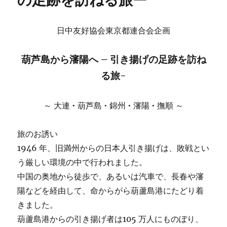
の足跡を訪ねる旅ー
日中友好協会東京都連合会企画
葫芦島から瀋陽へ – 引き揚げの足跡を訪ね
る旅-
～ 大連 • 葫芦島 • 錦州 • 瀋陽 • 撫順 ～
旅のお誘い
1946 年、旧満州からの日本人引き揚げは、敗戦とい
う厳しい環境の中で行われました。
中国の奥地から徒歩で、あるいは汽車で、長春や瀋
陽などを経由して、命からがら葫蘆島港にたどり着
きました。
葫蘆島港からの引き揚げ者は105 万人にものぼり、