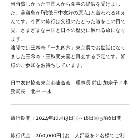
当時貧しかった中国人から食事の提供を受けまし
た。葫蘆島が｢戦後日中友好の原点｣と言われるゆえ
んです。今回の旅行は父祖のたどった道をこの目で
見、さまざまな中国と日本の歴史に触れる旅になり
ます。
瀋陽では王希奇「一九四六」東京展でお世話になり
ました王希奇・王秋菊夫妻と再会する予定です。皆
様のご参加をお待ちしています。
日中友好協会東京都連合会 理事長 前山 加奈子／事
務局長 北中 一永
旅行期間：2024年10月13日㈰～18日㈮ 5泊6日間
旅行代金：260,000円 (お二人部屋を２名様でご利