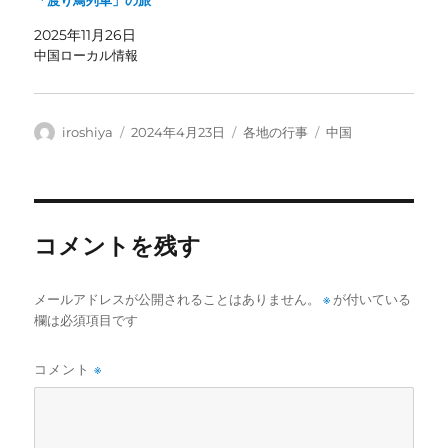
「渡り鳥列車」の旅
2025年11月26日
中国ローカル情報
投
投
カ
タ
iroshiya
2024年4月23日
各地の行事
中国
稿
稿
テ
グ
者
日:
ゴ
リ
ー
コメントを残す
メールアドレスが公開されることはありません。
※
が付いている
欄は必須項目です
コメント
※