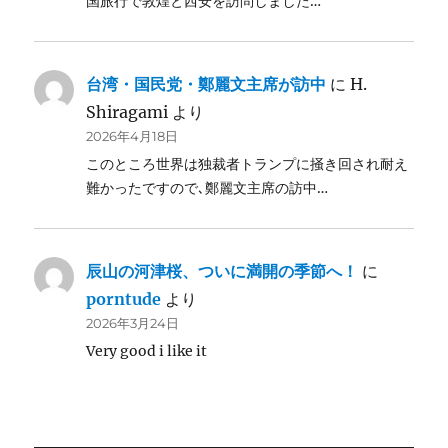
国旅行で敦煌と西安を訪問しました…
台湾・国民党・鄭麗文主席が訪中
に
H.
Shiragami
より
2026年4月18日
このところ世界は独裁者トランプに掻き回され耐え
難かったですので､鄭麗文主席の訪中…
辰山の河津桜、ついに満開の季節へ！
に
porntude
より
2026年3月24日
Very good i like it