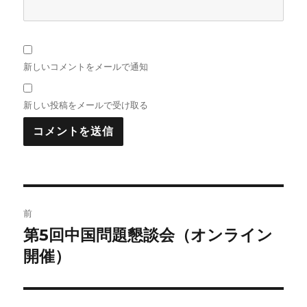
新しいコメントをメールで通知
新しい投稿をメールで受け取る
投
前
稿
第5回中国問題懇談会（オンライン
前
の
開催）
ナ
投
ビ
稿: