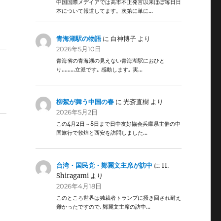
中国国際メデイアでは高市不正発言以来ほぼ毎日日
本について報道してます。次第に単に…
青海湖駅の物語
に
白神博子
より
2026年5月10日
青海省の青海湖の見えない青海湖駅におひと
り………立派です｡ 感動します｡ 実…
柳絮が舞う中国の春
に
光斎直樹
より
2026年5月2日
この4月2日～8日まで日中友好協会兵庫県主催の中
国旅行で敦煌と西安を訪問しました…
台湾・国民党・鄭麗文主席が訪中
に
H.
Shiragami
より
2026年4月18日
このところ世界は独裁者トランプに掻き回され耐え
難かったですので､鄭麗文主席の訪中…