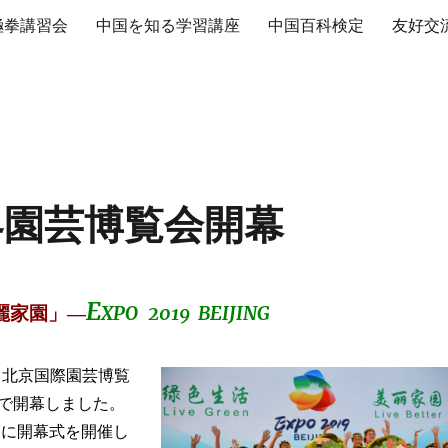
極拳講習会
中国を知る学習講座
中国百科検定
友好交
界園芸博覧会開幕
E
麗家園」―
XPO
2019 BEIJING
日、北京国際園芸博覧
で開幕しました。
日に開幕式を開催し