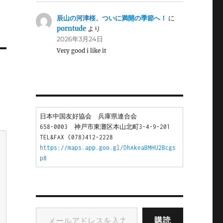
辰山の河津桜、ついに満開の季節へ！
に
porntude
より
2026年3月24日
Very good i like it
日本中国友好協会　兵庫県連合会
658-0003　神戸市東灘区本山北町3-4-9-201
TEL&FAX (078)412-2228
https://maps.app.goo.gl/DhAkeaBMHU2Bcgs
p8
メールアドレスを入力...
購読