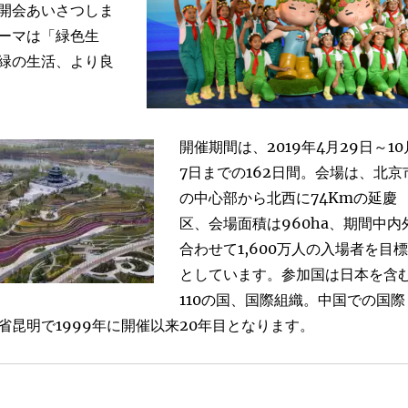
開会あいさつしま
ーマは「緑色生
緑の生活、より良
開催期間は、2019年4月29日～10
7日までの162日間。会場は、北京
の中心部から北西に74Kmの延慶
区、会場面積は960ha、期間中内
合わせて1,600万人の入場者を目標
としています。参加国は日本を含
110の国、国際組織。中国での国際
省昆明で1999年に開催以来20年目となります。