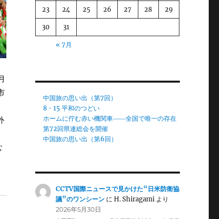
23
24
25
26
27
28
29
30
31
« 7月
月
市
中国旅の思い出（第7回）
8・15 平和のつどい
ホームに佇む赤い機関車――全国で唯一の存在
外
第72回県連総会を開催
中国旅の思い出（第6回）
む
CCTV国際ニュースで見かけた“日米防衛協
議”のワンシーン
に
H. Shiragami
より
2026年5月30日