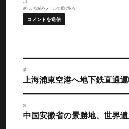
新しい投稿をメールで受け取る
投
前
稿
上海浦東空港へ地下鉄直通運
前
の
ナ
投
ビ
稿:
次
ゲ
中国安徽省の景勝地、世界遺
次
の
ー