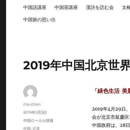
中国語講座
中国茶講座
漢詩を読む会
太
中国旅の思い出
2019年中国北京世
「緑色生活 美
投
ma-chan
2019年4月29
稿
投
2019年5月3日
者
会が北京市延慶区
稿
カ
中国ローカル情報
日:
中国政府は、28
テ
タ
中国
,
北京