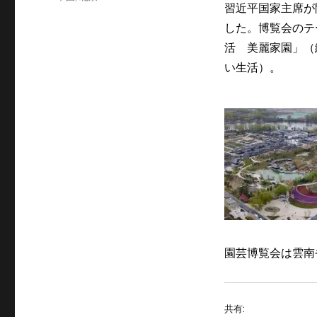
ゴ
習近平国家主席が
グ
リ
した。博覧会のテ
ー
活 美麗家園」（
い生活）。
園芸博覧会は雲南
共有: