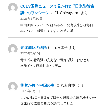
CCTV国際ニュースで見かけた“日米防衛協
議”のワンシーン
に
H. Shiragami
より
2026年5月30日
中国国際メデイアでは高市不正発言以来ほぼ毎日日
本について報道してます。次第に単に…
青海湖駅の物語
に
白神博子
より
2026年5月10日
青海省の青海湖の見えない青海湖駅におひとり………
立派です｡ 感動します｡ 実…
柳絮が舞う中国の春
に
光斎直樹
より
2026年5月2日
この4月2日～8日まで日中友好協会兵庫県主催の中
国旅行で敦煌と西安を訪問しました…