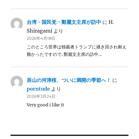
台湾・国民党・鄭麗文主席が訪中
に
H.
Shiragami
より
2026年4月18日
このところ世界は独裁者トランプに掻き回され耐え
難かったですので､鄭麗文主席の訪中…
辰山の河津桜、ついに満開の季節へ！
に
porntude
より
2026年3月24日
Very good i like it