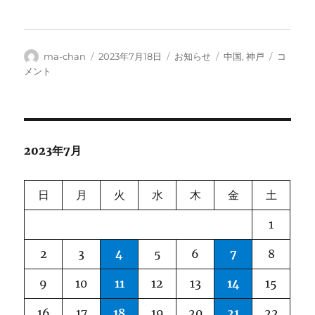
投
投
カ
タ
ラ
ma-chan
2023年7月18日
お知らせ
中国
,
神戸
コ
稿
稿
テ
グ
ッ
メント
者
日:
ゴ
プ
リ
ナ
ー
ウ・
コ
レ
2023年7月
ク
シ
ョ
日
月
火
水
木
金
土
ン
展
1
開
催
2
3
4
5
6
7
8
迫
る！
9
10
11
12
13
14
15
に
16
17
18
19
20
21
22