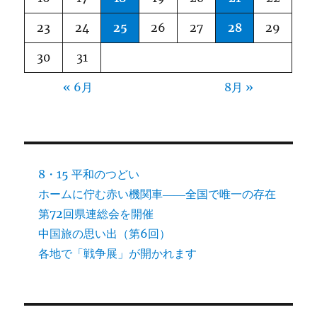
23
24
25
26
27
28
29
30
31
« 6月
8月 »
8・15 平和のつどい
ホームに佇む赤い機関車――全国で唯一の存在
第72回県連総会を開催
中国旅の思い出（第6回）
各地で「戦争展」が開かれます