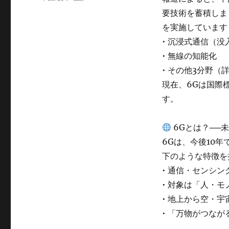
ゴ
グ
要技術を蓄積しま
リ
ー
を実施しています
• 沉浸式通信（没
• 無線の知能化
• その他3分野（
現在、6Gは国際
す。
6Gとは？──
6Gは、今後10
下のような特徴を
• 通信・センシン
• 対象は「人・
• 地上から空・
• 「万物がつな