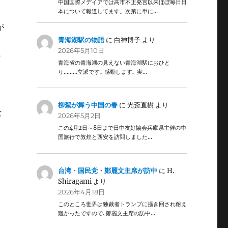
中国国際メデイアでは高市不正発言以来ほぼ毎日日
本について報道してます。次第に単に…
が
青海湖駅の物語
に
白神博子
より
2026年5月10日
の
青海省の青海湖の見えない青海湖駅におひと
り………立派です｡ 感動します｡ 実…
柳絮が舞う中国の春
に
光斎直樹
より
な
2026年5月2日
この4月2日～8日まで日中友好協会兵庫県主催の中
国旅行で敦煌と西安を訪問しました…
台湾・国民党・鄭麗文主席が訪中
に
H.
Shiragami
より
2026年4月18日
このところ世界は独裁者トランプに掻き回され耐え
難かったですので､鄭麗文主席の訪中…