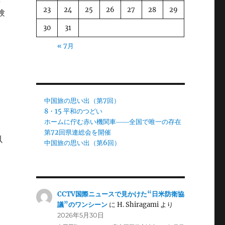
23
24
25
26
27
28
29
験
30
31
« 7月
中国旅の思い出（第7回）
8・15 平和のつどい
ホームに佇む赤い機関車――全国で唯一の存在
第72回県連総会を開催
以
中国旅の思い出（第6回）
CCTV国際ニュースで見かけた“日米防衛協
議”のワンシーン
に
H. Shiragami
より
2026年5月30日