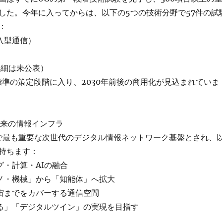
した。今年に入ってからは、以下の5つの技術分野で57件の試
：
入型通信）
詳細は未公表）
標準の策定段階に入り、2030年前後の商用化が見込まれていま
未来の情報インフラ
年で最も重要な次世代のデジタル情報ネットワーク基盤とされ、
持ちます：
グ・計算・AIの融合
モノ・機械」から「知能体」へ拡大
宇宙までをカバーする通信空間
がる」「デジタルツイン」の実現を目指す