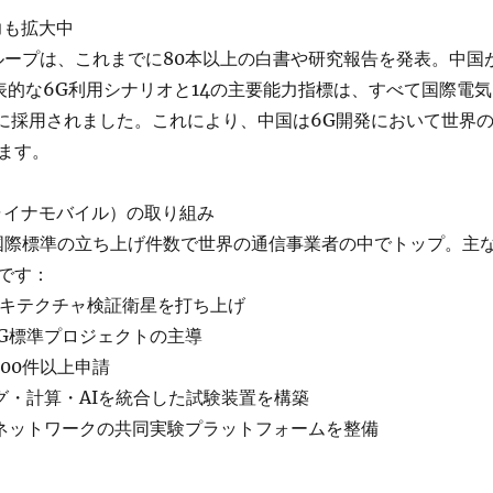
力も拡大中
ループは、これまでに80本以上の白書や研究報告を発表。中国
表的な6G利用シナリオと14の主要能力指標は、すべて国際電気
）に採用されました。これにより、中国は6G開発において世界
ます。
ャイナモバイル）の取り組み
国際標準の立ち上げ件数で世界の通信事業者の中でトップ。主
です：
アーキテクチャ検証衛星を打ち上げ
る6G標準プロジェクトの主導
200件以上申請
ング・計算・AIを統合した試験装置を構築
ルネットワークの共同実験プラットフォームを整備