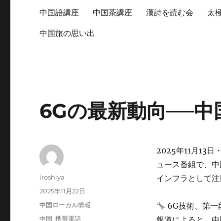
中国語講座
中国茶講座
漢詩を読む会
太
中国旅の思い出
6Gの最新動向──
2025年11月1
ュース番組で、中
投
iroshiya
インフラとして注
稿
投
2025年11月22日
者
稿
カ
中国ローカル情報
6G技術、第一
日:
テ
タ
中国
,
携帯電話
報道によると、中