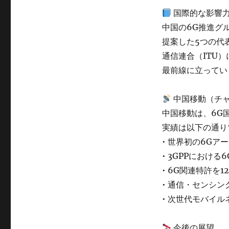
国際的な影響
中国の6G推進グ
提案した5つの代
通信連合（ITU
最前線に立ってい
中国移動（チ
中国移動は、6G
実績は以下の通り
• 世界初の6G
• 3GPPにおけ
• 6G関連特許を1
• 通信・センシ
• 次世代モバイ
今後の展望