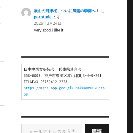
ナ
辰山の河津桜、ついに満開の季節へ！
に
porntude
より
2026年3月24日
ン
Very good i like it
日本中国友好協会　兵庫県連合会
658-0003　神戸市東灘区本山北町3-4-9-201
TEL&FAX (078)412-2228
https://maps.app.goo.gl/DhAkeaBMHU2Bcgs
p8
メールアドレスを入力...
購読