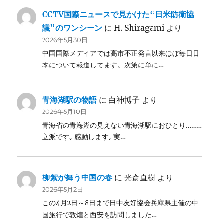
CCTV国際ニュースで見かけた“日米防衛協
議”のワンシーン
に
H. Shiragami
より
2026年5月30日
中国国際メデイアでは高市不正発言以来ほぼ毎日日
本について報道してます。次第に単に…
青海湖駅の物語
に
白神博子
より
2026年5月10日
青海省の青海湖の見えない青海湖駅におひとり………
立派です｡ 感動します｡ 実…
柳絮が舞う中国の春
に
光斎直樹
より
2026年5月2日
この4月2日～8日まで日中友好協会兵庫県主催の中
国旅行で敦煌と西安を訪問しました…