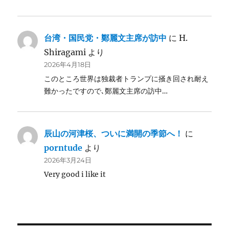
台湾・国民党・鄭麗文主席が訪中
に
H.
Shiragami
より
2026年4月18日
このところ世界は独裁者トランプに掻き回され耐え
難かったですので､鄭麗文主席の訪中…
辰山の河津桜、ついに満開の季節へ！
に
porntude
より
2026年3月24日
Very good i like it