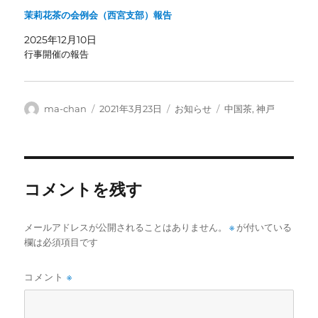
茉莉花茶の会例会（西宮支部）報告
2025年12月10日
行事開催の報告
投
投
カ
タ
ma-chan
2021年3月23日
お知らせ
中国茶
,
神戸
稿
稿
テ
グ
者
日:
ゴ
リ
ー
コメントを残す
メールアドレスが公開されることはありません。
※
が付いている
欄は必須項目です
コメント
※