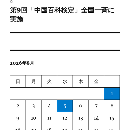
次
ゲ
第9回「中国百科検定」全国一斉に
次
の
実施
ー
投
シ
稿:
ョ
ン
2026年8月
日
月
火
水
木
金
土
1
2
3
4
5
6
7
8
9
10
11
12
13
14
15
16
17
18
19
20
21
22