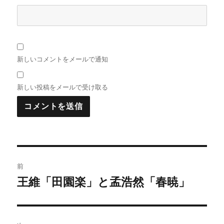
新しいコメントをメールで通知
新しい投稿をメールで受け取る
投
前
稿
王維「田園楽」と孟浩然「春暁」
前
の
ナ
投
ビ
稿: