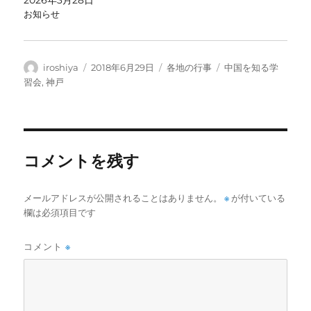
お知らせ
投
投
カ
タ
iroshiya
2018年6月29日
各地の行事
中国を知る学
稿
稿
テ
グ
習会
,
神戸
者
日:
ゴ
リ
ー
コメントを残す
メールアドレスが公開されることはありません。
※
が付いている
欄は必須項目です
コメント
※