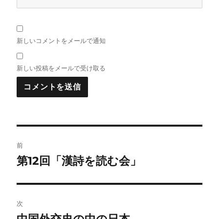
新しいコメントをメールで通知
新しい投稿をメールで受け取る
投
前
稿
第12回「漢詩を読む会」
前
の
ナ
投
ビ
稿:
次
ゲ
中国外交史の中の日本
次