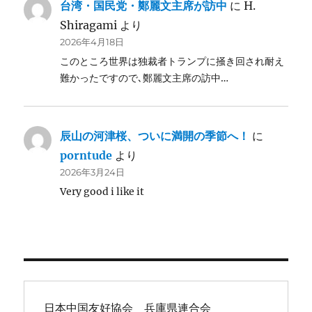
台湾・国民党・鄭麗文主席が訪中
に
H.
Shiragami
より
2026年4月18日
このところ世界は独裁者トランプに掻き回され耐え
難かったですので､鄭麗文主席の訪中…
辰山の河津桜、ついに満開の季節へ！
に
porntude
より
2026年3月24日
Very good i like it
日本中国友好協会　兵庫県連合会