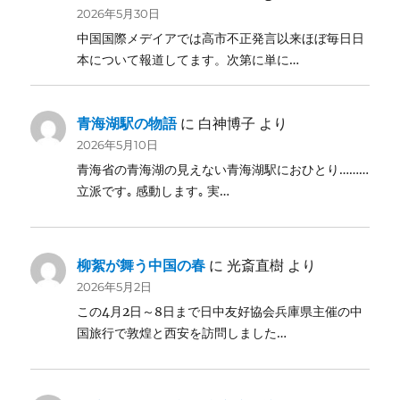
2026年5月30日
中国国際メデイアでは高市不正発言以来ほぼ毎日日
本について報道してます。次第に単に…
青海湖駅の物語
に
白神博子
より
2026年5月10日
青海省の青海湖の見えない青海湖駅におひとり………
立派です｡ 感動します｡ 実…
柳絮が舞う中国の春
に
光斎直樹
より
2026年5月2日
この4月2日～8日まで日中友好協会兵庫県主催の中
国旅行で敦煌と西安を訪問しました…