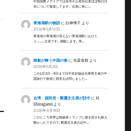
中国国際メデイアでは高市不正発言以来ほぼ毎日日
本について報道してます。次第に単に…
青海湖駅の物語
に
白神博子
より
2026年5月10日
青海省の青海湖の見えない青海湖駅におひと
り………立派です｡ 感動します｡ 実…
柳絮が舞う中国の春
に
光斎直樹
より
2026年5月2日
この4月2日～8日まで日中友好協会兵庫県主催の中
国旅行で敦煌と西安を訪問しました…
台湾・国民党・鄭麗文主席が訪中
に
H.
Shiragami
より
2026年4月18日
このところ世界は独裁者トランプに掻き回され耐え
難かったですので､鄭麗文主席の訪中…