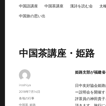
中国語講座
中国茶講座
漢詩を読む会
太
中国旅の思い出
中国茶講座・姫路
姫路支部が福建省
投
iroshiya
日中友好協会姫路
稿
投
2018年7月14日
ー説明会を開催す
者
稿
カ
各地の行事
評茶員の神田貴子
日:
テ
タ
中国茶
,
姫路
頂きます。旅行に