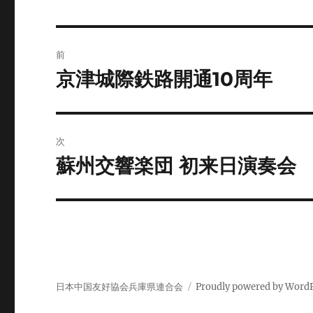
投
前
稿
京津城際鉄路開通10周年
前
の
ナ
投
ビ
稿:
次
ゲ
蘇州交響楽団 初来日演奏会
次
の
ー
投
シ
稿:
ョ
ン
日本中国友好協会兵庫県連合会
Proudly powered by Word