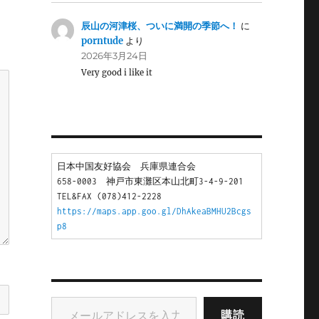
辰山の河津桜、ついに満開の季節へ！
に
porntude
より
2026年3月24日
Very good i like it
日本中国友好協会　兵庫県連合会
658-0003　神戸市東灘区本山北町3-4-9-201
TEL&FAX (078)412-2228
https://maps.app.goo.gl/DhAkeaBMHU2Bcgs
p8
メールアドレスを入力...
購読