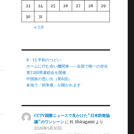
23
24
25
26
27
28
29
30
31
« 7月
8・15 平和のつどい
ホームに佇む赤い機関車――全国で唯一の存在
第72回県連総会を開催
中国旅の思い出（第6回）
各地で「戦争展」が開かれます
CCTV国際ニュースで見かけた“日米防衛協
議”のワンシーン
に
H. Shiragami
より
2026年5月30日