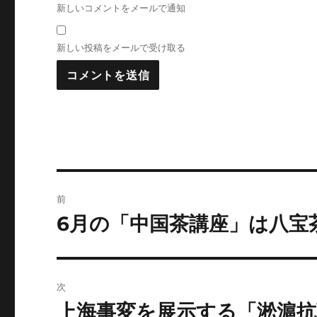
新しいコメントをメールで通知
新しい投稿をメールで受け取る
投
前
稿
6月の「中国茶講座」は八宝
前
の
ナ
投
ビ
稿:
次
ゲ
上海事変を展示する「淞滬抗
次