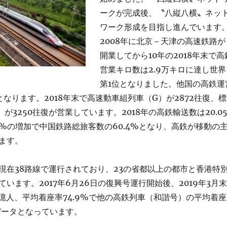
ークが完成後、〝八縦八横〟ネッ
ワーク形成を目指し進んでいます
2008年に北京－天津の高速鉄路が
開業してから10年の2018年末で高
営業キロ数は2.9万キロに達し世界
第1位となりました。他国の高鉄運
なります。2018年末で高速動車組列車（G）が2872往復、標
が3250往復が営業しています。2018年の高鉄輸送数は20.0
8%の増加で中国鉄路総旅客数の60.4%となり、高鉄が移動の
ます。
現在38路線で運行されており、23の省都以上の都市と香港特
います。2017年6月26日の復興号運行開始後、2019年3月末
3億人、平均着座率74.9%で他の高鉄列車（和諧号）の平均着座
いデータとなっています。