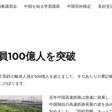
極拳講習会
中国を知る学習講座
中国百科検定
友好交
員100億人を突破
半期で高鉄の輸送人員が100億人を超えました。キロあたりの累計
人にのぼります。
近年中国高速鉄路は急速に発展し
中国独自の高速鉄路発展の道を歩
始めました。〝四縦四横〟ネット