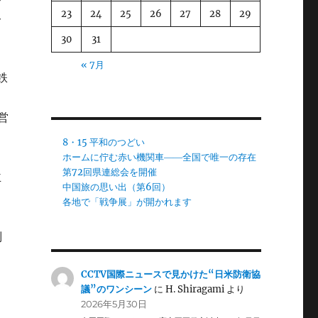
23
24
25
26
27
28
29
ト
。
30
31
« 7月
鉄
営
8・15 平和のつどい
5
ホームに佇む赤い機関車――全国で唯一の存在
第72回県連総会を開催
主
中国旅の思い出（第6回）
各地で「戦争展」が開かれます
別
CCTV国際ニュースで見かけた“日米防衛協
議”のワンシーン
に
H. Shiragami
より
2026年5月30日