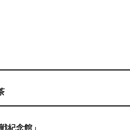
茶
戦紀念館」