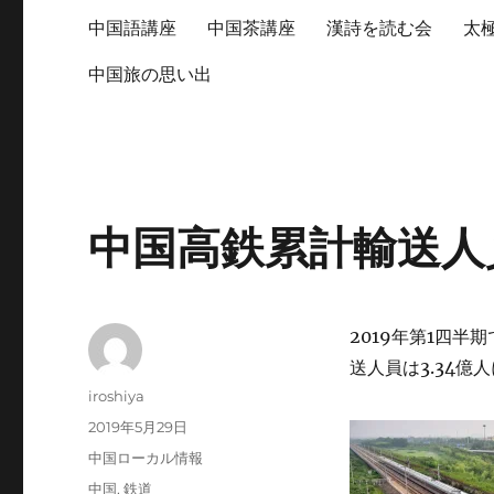
中国語講座
中国茶講座
漢詩を読む会
太
中国旅の思い出
中国高鉄累計輸送人
2019年第1四
送人員は3.34億
投
iroshiya
稿
投
2019年5月29日
者
稿
カ
中国ローカル情報
日:
テ
タ
中国
,
鉄道