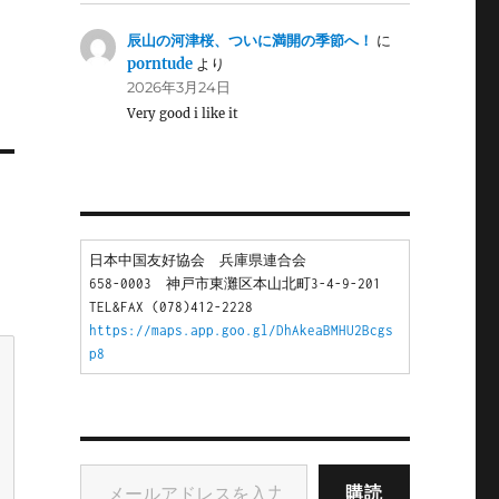
辰山の河津桜、ついに満開の季節へ！
に
porntude
より
2026年3月24日
Very good i like it
日本中国友好協会　兵庫県連合会
658-0003　神戸市東灘区本山北町3-4-9-201
TEL&FAX (078)412-2228
https://maps.app.goo.gl/DhAkeaBMHU2Bcgs
p8
メールアドレスを入力...
購読