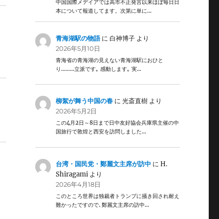
中国国際メデイアでは高市不正発言以来ほぼ毎日日
本について報道してます。次第に単に…
青海湖駅の物語
に
白神博子
より
2026年5月10日
青海省の青海湖の見えない青海湖駅におひと
り………立派です｡ 感動します｡ 実…
柳絮が舞う中国の春
に
光斎直樹
より
2026年5月2日
この4月2日～8日まで日中友好協会兵庫県主催の中
国旅行で敦煌と西安を訪問しました…
台湾・国民党・鄭麗文主席が訪中
に
H.
Shiragami
より
2026年4月18日
このところ世界は独裁者トランプに掻き回され耐え
難かったですので､鄭麗文主席の訪中…