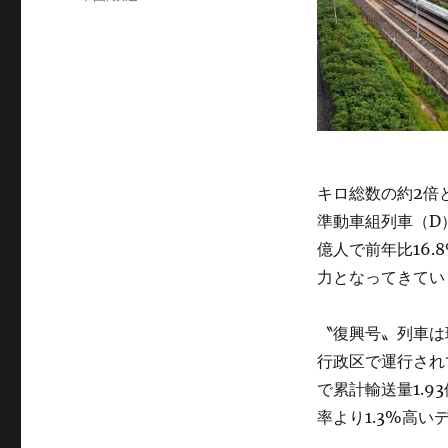
ゴ
グ
リ
ー
キロ総数の約2倍と
準動車組列車（D）
億人で前年比16.
力となってきてい
〝復興号〟列車は
行政区で運行されて
で累計輸送量1.9
率より1.3%高