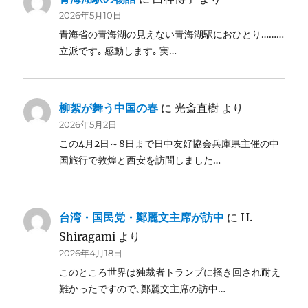
2026年5月10日
青海省の青海湖の見えない青海湖駅におひとり………
立派です｡ 感動します｡ 実…
柳絮が舞う中国の春
に
光斎直樹
より
2026年5月2日
この4月2日～8日まで日中友好協会兵庫県主催の中
国旅行で敦煌と西安を訪問しました…
台湾・国民党・鄭麗文主席が訪中
に
H.
Shiragami
より
2026年4月18日
このところ世界は独裁者トランプに掻き回され耐え
難かったですので､鄭麗文主席の訪中…