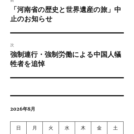
稿
「河南省の歴史と世界遺産の旅」中
前
の
止のお知らせ
ナ
投
ビ
稿:
ゲ
次
強制連行・強制労働による中国人犠
次
ー
の
牲者を追悼
シ
投
稿:
ョ
ン
2026年8月
日
月
火
水
木
金
土