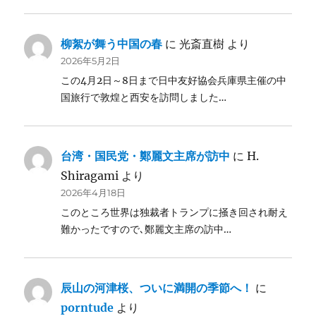
柳絮が舞う中国の春
に
光斎直樹
より
2026年5月2日
この4月2日～8日まで日中友好協会兵庫県主催の中
国旅行で敦煌と西安を訪問しました…
台湾・国民党・鄭麗文主席が訪中
に
H.
Shiragami
より
2026年4月18日
このところ世界は独裁者トランプに掻き回され耐え
難かったですので､鄭麗文主席の訪中…
辰山の河津桜、ついに満開の季節へ！
に
porntude
より