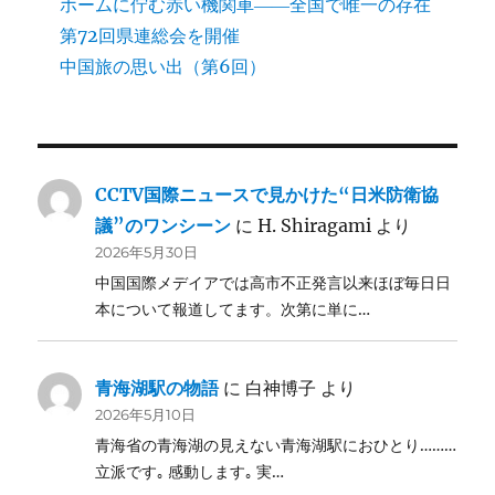
ホームに佇む赤い機関車――全国で唯一の存在
第72回県連総会を開催
中国旅の思い出（第6回）
CCTV国際ニュースで見かけた“日米防衛協
議”のワンシーン
に
H. Shiragami
より
2026年5月30日
中国国際メデイアでは高市不正発言以来ほぼ毎日日
本について報道してます。次第に単に…
青海湖駅の物語
に
白神博子
より
2026年5月10日
青海省の青海湖の見えない青海湖駅におひとり………
立派です｡ 感動します｡ 実…