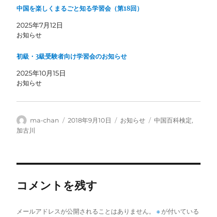
中国を楽しくまるごと知る学習会（第18回）
2025年7月12日
お知らせ
初級・3級受験者向け学習会のお知らせ
2025年10月15日
お知らせ
投
投
カ
タ
ma-chan
2018年9月10日
お知らせ
中国百科検定
,
稿
稿
テ
グ
加古川
者
日:
ゴ
リ
ー
コメントを残す
メールアドレスが公開されることはありません。
※
が付いている