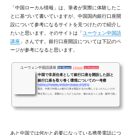
「中国ローカル情報」は、筆者が実際に体験したこ
とに基づいて書いていますが、中国国内銀行口座開
設について参考になるサイトを見つけたので紹介し
たいと思います。そのサイトは「
ユーウェン中国語
講座
」さんです。銀行口座開設については下記のペ
ージが参考になると思います。
ユーウェン中国語講座
68 Shares
3 Users
21 Pockets
中国で非居住者として銀行口座を開設した話と
銀行口座を取り巻く環境についての一考察
https://yuwen.jp/trip-husu-170831
最近、中国で外国人が銀行口座を開設するのが難しくなったらしいとの
噂を耳にした。実際のところどうなのか。確かめるべく上海・蘇州で旅
行の合間に銀行口座開設をしてみた。（以下2017年8月時点の情報に基
づく）3行聞いてみて口座開設できたのは1行旅
あと中国では何かと必要になっている携帯電話につ