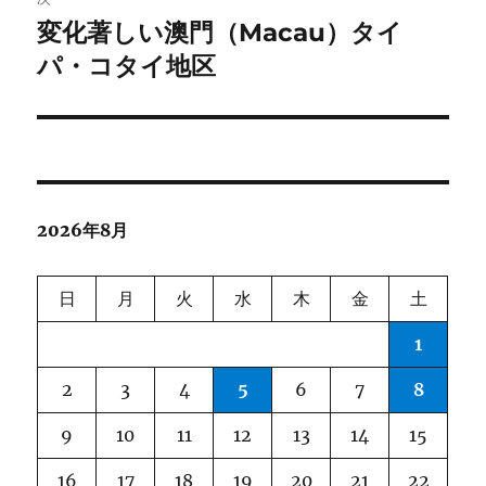
変化著しい澳門（Macau）タイ
次
ー
の
パ・コタイ地区
シ
投
稿:
ョ
ン
2026年8月
日
月
火
水
木
金
土
1
2
3
4
5
6
7
8
9
10
11
12
13
14
15
16
17
18
19
20
21
22