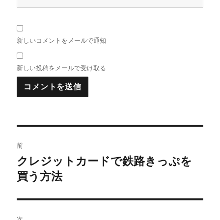
新しいコメントをメールで通知
新しい投稿をメールで受け取る
投
前
稿
クレジットカードで鉄路きっぷを
前
の
買う方法
ナ
投
ビ
稿:
ゲ
次