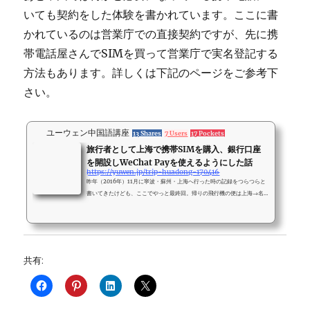
いても契約をした体験を書かれています。ここに書
かれているのは営業庁での直接契約ですが、先に携
帯電話屋さんでSIMを買って営業庁で実名登記する
方法もあります。詳しくは下記のページをご参考下
さい。
ユーウェン中国語講座
13 Shares
7 Users
17 Pockets
旅行者として上海で携帯SIMを購入、銀行口座
を開設しWeChat Payを使えるようにした話
https://yuwen.jp/trip-huadong-170416
昨年（2016年）11月に寧波・蘇州・上海へ行った時の記録をつらつらと
書いてきたけども、ここでやっと最終回。帰りの飛行機の便は上海→名
古屋なので、蘇州から上海へ高速鉄道で移動、その上海で現地携帯SIM
を買って銀行口座を開いてWeChat P
共有: