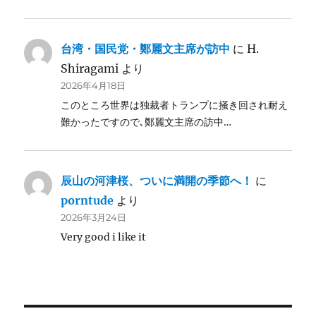
台湾・国民党・鄭麗文主席が訪中
に
H.
Shiragami
より
2026年4月18日
このところ世界は独裁者トランプに掻き回され耐え
難かったですので､鄭麗文主席の訪中…
辰山の河津桜、ついに満開の季節へ！
に
porntude
より
2026年3月24日
Very good i like it