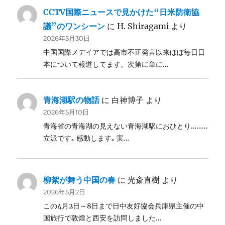
CCTV国際ニュースで見かけた“日米防衛協
議”のワンシーン
に
H. Shiragami
より
2026年5月30日
中国国際メデイアでは高市不正発言以来ほぼ毎日日
本について報道してます。次第に単に…
青海湖駅の物語
に
白神博子
より
2026年5月10日
青海省の青海湖の見えない青海湖駅におひとり………
立派です｡ 感動します｡ 実…
柳絮が舞う中国の春
に
光斎直樹
より
2026年5月2日
この4月2日～8日まで日中友好協会兵庫県主催の中
国旅行で敦煌と西安を訪問しました…