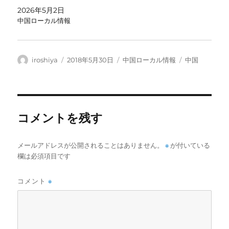
2026年5月2日
中国ローカル情報
投
投
カ
タ
iroshiya
2018年5月30日
中国ローカル情報
中国
稿
稿
テ
グ
者
日:
ゴ
リ
ー
コメントを残す
メールアドレスが公開されることはありません。
※
が付いている
欄は必須項目です
コメント
※