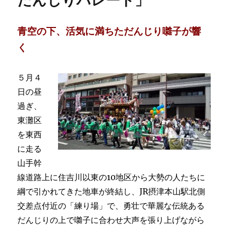
だんじりパレード」
青空の下、活気に満ちただんじり囃子が響
く
５月４
日の昼
過ぎ、
東灘区
を東西
に走る
山手幹
線道路上に住吉川以東の10地区から大勢の人たちに
綱で引かれてきた地車が終結し、JR摂津本山駅北側
交差点付近の「練り場」で、勇壮で華麗な伝統ある
だんじりの上で囃子に合わせ大声を張り上げながら