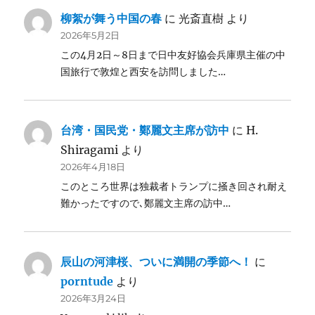
柳絮が舞う中国の春
に
光斎直樹
より
2026年5月2日
この4月2日～8日まで日中友好協会兵庫県主催の中
国旅行で敦煌と西安を訪問しました…
台湾・国民党・鄭麗文主席が訪中
に
H.
Shiragami
より
2026年4月18日
このところ世界は独裁者トランプに掻き回され耐え
難かったですので､鄭麗文主席の訪中…
辰山の河津桜、ついに満開の季節へ！
に
porntude
より
2026年3月24日