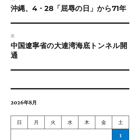
稿
沖縄、4・28「屈辱の日」から71年
前
の
ナ
投
ビ
稿:
次
ゲ
中国遼寧省の大連湾海底トンネル開
次
の
通
ー
投
シ
稿:
ョ
ン
2026年8月
日
月
火
水
木
金
土
1