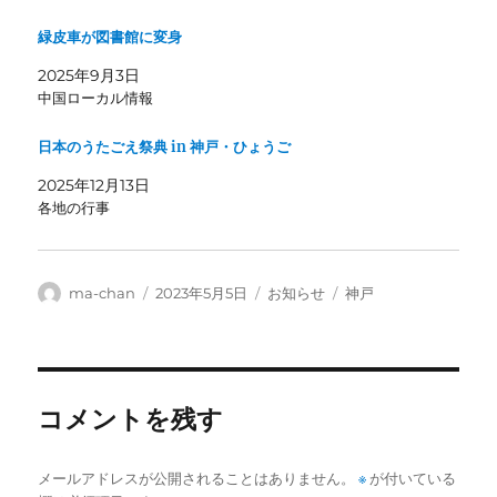
緑皮車が図書館に変身
2025年9月3日
中国ローカル情報
日本のうたごえ祭典 in 神戸・ひょうご
2025年12月13日
各地の行事
投
投
カ
タ
ma-chan
2023年5月5日
お知らせ
神戸
稿
稿
テ
グ
者
日:
ゴ
リ
ー
コメントを残す
メールアドレスが公開されることはありません。
※
が付いている