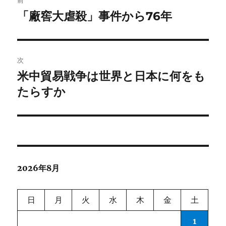
稿
「廠窖大虐殺」事件から76年
前
の
ナ
投
ビ
稿:
次
ゲ
米中貿易戦争は世界と日本に何をも
次
の
たらすか
ー
投
シ
稿:
ョ
ン
2026年8月
日
月
火
水
木
金
土
1