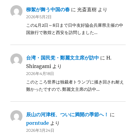
柳絮が舞う中国の春
に
光斎直樹
より
2026年5月2日
この4月2日～8日まで日中友好協会兵庫県主催の中
国旅行で敦煌と西安を訪問しました…
台湾・国民党・鄭麗文主席が訪中
に
H.
Shiragami
より
2026年4月18日
このところ世界は独裁者トランプに掻き回され耐え
難かったですので､鄭麗文主席の訪中…
辰山の河津桜、ついに満開の季節へ！
に
porntude
より
2026年3月24日