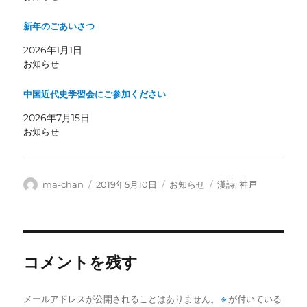
新年のごあいさつ
2026年1月1日
お知らせ
中国近代史学習会にご参加ください
2026年7月15日
お知らせ
投
投
カ
タ
ma-chan
2019年5月10日
お知らせ
漢詩
,
神戸
稿
稿
テ
グ
者
日:
ゴ
リ
ー
コメントを残す
メールアドレスが公開されることはありません。
※
が付いている