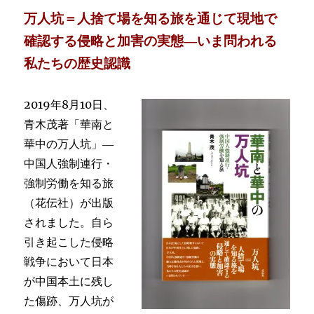
万人坑＝人捨て場を知る旅を通じて現地で
確認する侵略と加害の実態―いま問われる
私たちの歴史認識
2019年8月10日、
青木茂著「華南と
華中の万人坑」―
中国人強制連行・
強制労働を知る旅
（花伝社）が出版
されました。自ら
引き起こした侵略
戦争において日本
が中国本土に残し
た傷跡、万人坑が