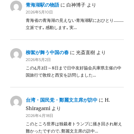
青海湖駅の物語
に
白神博子
より
2026年5月10日
青海省の青海湖の見えない青海湖駅におひとり………
立派です｡ 感動します｡ 実…
柳絮が舞う中国の春
に
光斎直樹
より
2026年5月2日
この4月2日～8日まで日中友好協会兵庫県主催の中
国旅行で敦煌と西安を訪問しました…
台湾・国民党・鄭麗文主席が訪中
に
H.
Shiragami
より
2026年4月18日
このところ世界は独裁者トランプに掻き回され耐え
難かったですので､鄭麗文主席の訪中…