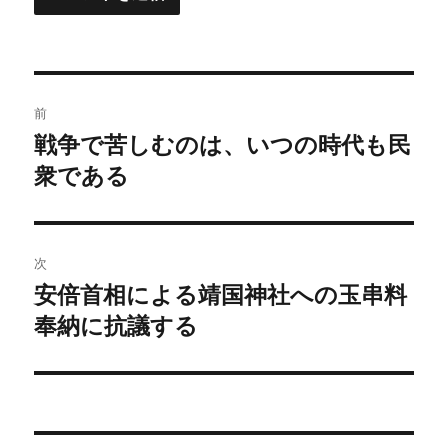
投
前
稿
戦争で苦しむのは、いつの時代も民
前
の
衆である
ナ
投
ビ
稿:
ゲ
次
安倍首相による靖国神社への玉串料
次
ー
の
奉納に抗議する
シ
投
稿:
ョ
ン