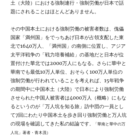
土（大陸）における強制連行・強制労働が日本で話
題にされることはほとんどありません。
その中国本土における強制労働の被害者数は、傀儡
国家「満州国」をでっちあげ日本が占領支配した東
北で1640万人、「満州国」の南側に位置し、アジア
太平洋戦争の「戦力培養補給」の基地だと日本が位
置付けた華北では2000万人にもなる。さらに華中と
華南でも最低10万人単位、おそらく100万人単位の
強制労働が行われていることを考えれば、15年戦争
の期間中に中国本土（大陸）で日本により強制労働
させられた中国人被害者は4000万人（概略）にもな
るというのが「万人坑を知る旅」訪中団の一員とし
て7回にわたり中国本土を歩き回り強制労働と万人坑
の現場を確認してきた私の結論です
。「華南と華中の万
人坑」著者・青木茂）