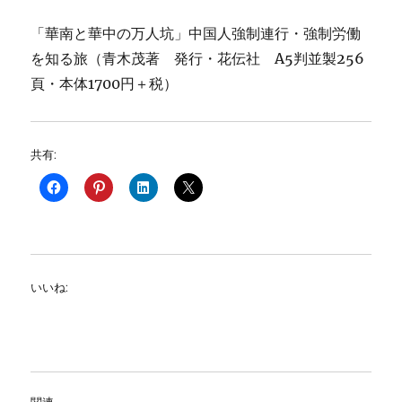
「華南と華中の万人坑」中国人強制連行・強制労働
を知る旅（青木茂著 発行・花伝社 A5判並製256
頁・本体1700円＋税）
共有:
いいね: