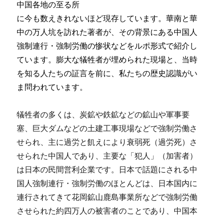
中国各地の至る所
に今も数えきれないほど現存しています。華南と華
中の万人坑を訪れた著者が、その背景にある中国人
強制連行・強制労働の惨状などをルポ形式で紹介し
ています。膨大な犠牲者が埋められた現場と、当時
を知る人たちの証言を前に、私たちの歴史認識がい
ま問われています。
犠牲者の多くは、炭鉱や鉄鉱などの鉱山や軍事要
塞、巨大ダムなどの土建工事現場などで強制労働さ
せられ、主に過労と飢えにより衰弱死（過労死）さ
せられた中国人であり、主要な「犯人」（加害者）
は日本の民間営利企業です。日本で話題にされる中
国人強制連行・強制労働のほとんどは、日本国内に
連行されてきて花岡鉱山鹿島事業所などで強制労働
させられた約四万人の被害者のことであり、中国本