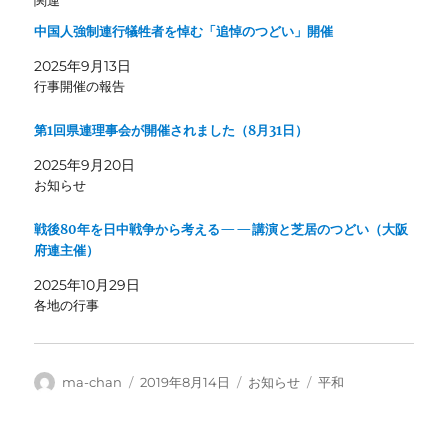
関連
中国人強制連行犠牲者を悼む「追悼のつどい」開催
2025年9月13日
行事開催の報告
第1回県連理事会が開催されました（8月31日）
2025年9月20日
お知らせ
戦後80年を日中戦争から考える——講演と芝居のつどい（大阪
府連主催）
2025年10月29日
各地の行事
投
投
カ
タ
ma-chan
2019年8月14日
お知らせ
平和
稿
稿
テ
グ
者
日:
ゴ
リ