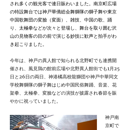
され多くの観光客で連日賑わいました。南京町広場
の特設舞台では神戸華僑総会舞獅隊の獅子舞や東京
中国歌舞団の変臉（変面）、雑技、中国の歌、踊
り、太極拳などが次々と登場し、舞台を取り囲む沢
山の見物客の目の前で演じる妙技に歓声と拍手がわ
き起こりました。
今年は、神戸の異人館で知られる北野町でも連携開
催され、風見鶏の館前広場や北野異人館街でも1月25
日と26日の両日、神港橘高校龍獅団や神戸中華同文
学校舞獅隊の獅子舞はじめ中国民俗舞踊、音楽、花
架拳、太極拳、変臉などの演技が披露され春節を賑
やかに祝っていました。
神戸南
京町で