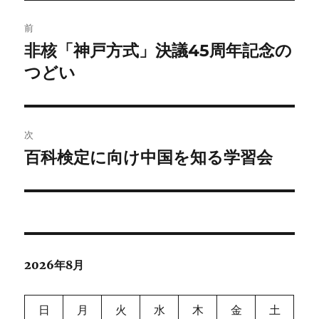
投
前
稿
非核「神戸方式」決議45周年記念の
前
の
つどい
ナ
投
ビ
稿:
ゲ
次
百科検定に向け中国を知る学習会
次
ー
の
シ
投
稿:
ョ
ン
2026年8月
日
月
火
水
木
金
土