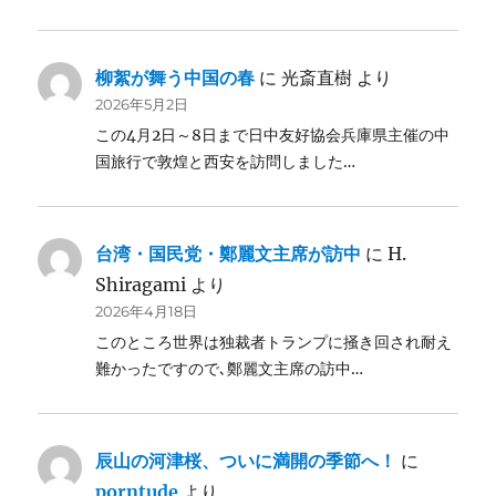
柳絮が舞う中国の春
に
光斎直樹
より
2026年5月2日
この4月2日～8日まで日中友好協会兵庫県主催の中
国旅行で敦煌と西安を訪問しました…
台湾・国民党・鄭麗文主席が訪中
に
H.
Shiragami
より
2026年4月18日
このところ世界は独裁者トランプに掻き回され耐え
難かったですので､鄭麗文主席の訪中…
辰山の河津桜、ついに満開の季節へ！
に
porntude
より