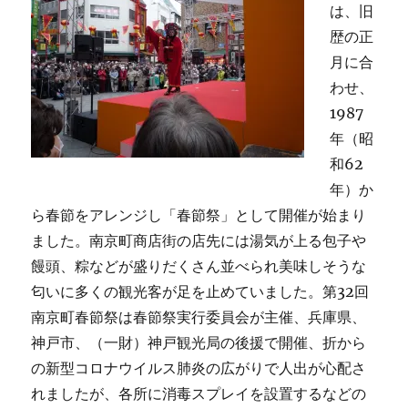
は、旧
歴の正
月に合
わせ、
1987
年（昭
和62
年）か
ら春節をアレンジし「春節祭」として開催が始まり
ました。南京町商店街の店先には湯気が上る包子や
饅頭、粽などが盛りだくさん並べられ美味しそうな
匂いに多くの観光客が足を止めていました。第32回
南京町春節祭は春節祭実行委員会が主催、兵庫県、
神戸市、（一財）神戸観光局の後援で開催、折から
の新型コロナウイルス肺炎の広がりで人出が心配さ
れましたが、各所に消毒スプレイを設置するなどの