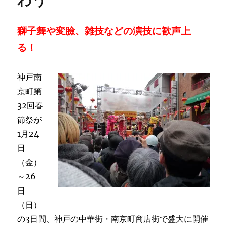
わう
獅子舞や変臉、雑技などの演技に歓声上
る！
神戸南
京町第
32回春
節祭が
1月24
日
（金）
～26
日
（日）
の3日間、神戸の中華街・南京町商店街で盛大に開催