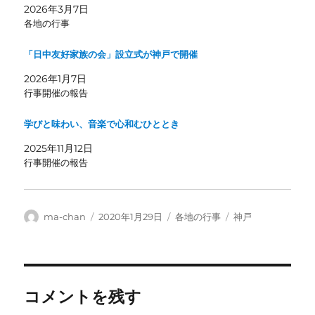
2026年3月7日
各地の行事
「日中友好家族の会」設立式が神戸で開催
2026年1月7日
行事開催の報告
学びと味わい、音楽で心和むひととき
2025年11月12日
行事開催の報告
投
投
カ
タ
ma-chan
2020年1月29日
各地の行事
神戸
稿
稿
テ
グ
者
日:
ゴ
リ
ー
コメントを残す