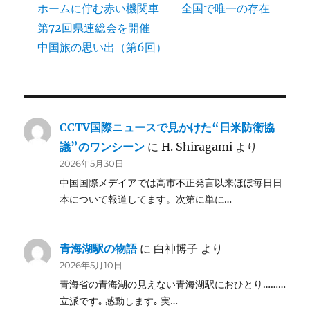
ホームに佇む赤い機関車――全国で唯一の存在
第72回県連総会を開催
中国旅の思い出（第6回）
CCTV国際ニュースで見かけた“日米防衛協
議”のワンシーン
に
H. Shiragami
より
2026年5月30日
中国国際メデイアでは高市不正発言以来ほぼ毎日日
本について報道してます。次第に単に…
青海湖駅の物語
に
白神博子
より
2026年5月10日
青海省の青海湖の見えない青海湖駅におひとり………
立派です｡ 感動します｡ 実…