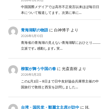
2026年5月30日
中国国際メデイアでは高市不正発言以来ほぼ毎日日
本について報道してます。次第に単に…
青海湖駅の物語
に
白神博子
より
2026年5月10日
青海省の青海湖の見えない青海湖駅におひとり………
立派です｡ 感動します｡ 実…
柳絮が舞う中国の春
に
光斎直樹
より
2026年5月2日
この4月2日～8日まで日中友好協会兵庫県主催の中
国旅行で敦煌と西安を訪問しました…
台湾・国民党・鄭麗文主席が訪中
に
H.