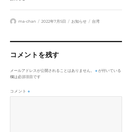
投
投
カ
タ
ma-chan
2022年7月5日
お知らせ
台湾
稿
稿
テ
グ
者
日:
ゴ
リ
ー
コメントを残す
メールアドレスが公開されることはありません。
※
が付いている
欄は必須項目です
コメント
※