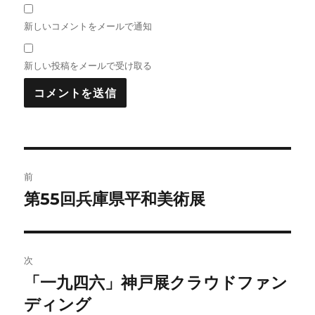
新しいコメントをメールで通知
新しい投稿をメールで受け取る
投
前
稿
第55回兵庫県平和美術展
前
の
ナ
投
ビ
稿:
次
ゲ
「一九四六」神戸展クラウドファン
次
の
ディング
ー