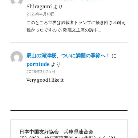
Shiragami
より
2026年4月18日
このところ世界は独裁者トランプに掻き回され耐え
難かったですので､鄭麗文主席の訪中…
辰山の河津桜、ついに満開の季節へ！
に
porntude
より
2026年3月24日
Very good i like it
日本中国友好協会　兵庫県連合会