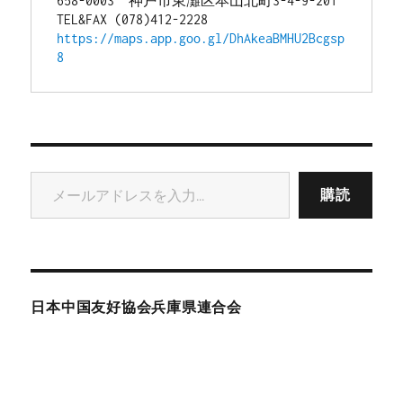
658-0003　神戸市東灘区本山北町3-4-9-201
TEL&FAX (078)412-2228
https://maps.app.goo.gl/DhAkeaBMHU2Bcgsp
8
メールアドレスを入力...
購読
日本中国友好協会兵庫県連合会