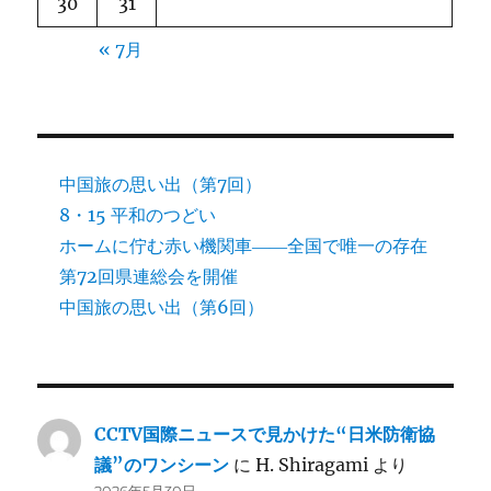
30
31
« 7月
中国旅の思い出（第7回）
8・15 平和のつどい
ホームに佇む赤い機関車――全国で唯一の存在
第72回県連総会を開催
中国旅の思い出（第6回）
CCTV国際ニュースで見かけた“日米防衛協
議”のワンシーン
に
H. Shiragami
より