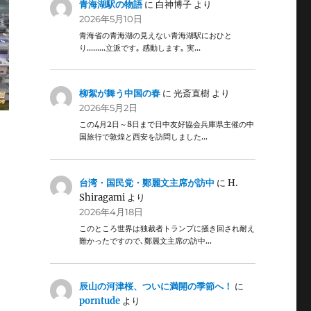
青海湖駅の物語
に
白神博子
より
2026年5月10日
青海省の青海湖の見えない青海湖駅におひと
り………立派です｡ 感動します｡ 実…
柳絮が舞う中国の春
に
光斎直樹
より
2026年5月2日
この4月2日～8日まで日中友好協会兵庫県主催の中
国旅行で敦煌と西安を訪問しました…
台湾・国民党・鄭麗文主席が訪中
に
H.
Shiragami
より
2026年4月18日
このところ世界は独裁者トランプに掻き回され耐え
難かったですので､鄭麗文主席の訪中…
辰山の河津桜、ついに満開の季節へ！
に
porntude
より