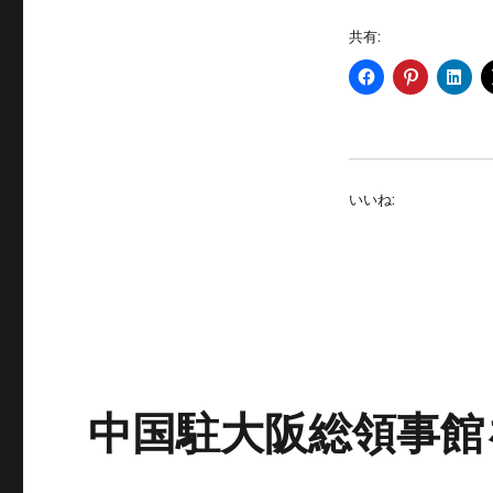
共有:
いいね:
中国駐大阪総領事館