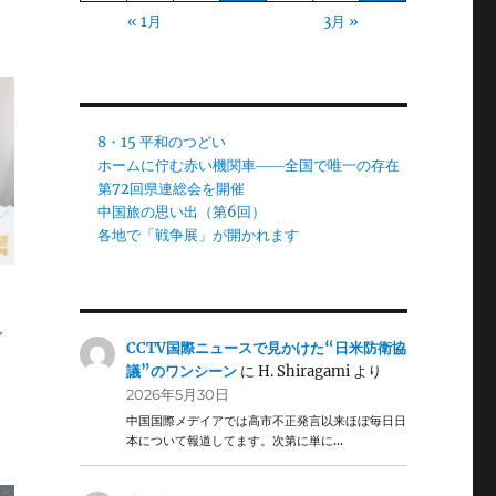
« 1月
3月 »
8・15 平和のつどい
ホームに佇む赤い機関車――全国で唯一の存在
第72回県連総会を開催
中国旅の思い出（第6回）
各地で「戦争展」が開かれます
で
CCTV国際ニュースで見かけた“日米防衛協
議”のワンシーン
に
H. Shiragami
より
2026年5月30日
中国国際メデイアでは高市不正発言以来ほぼ毎日日
本について報道してます。次第に単に…