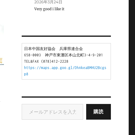
2026年3月24日
Very good i like it
日本中国友好協会　兵庫県連合会
658-0003　神戸市東灘区本山北町3-4-9-201
TEL&FAX (078)412-2228
https://maps.app.goo.gl/DhAkeaBMHU2Bcgs
p8
行
メールアドレスを入力...
購読