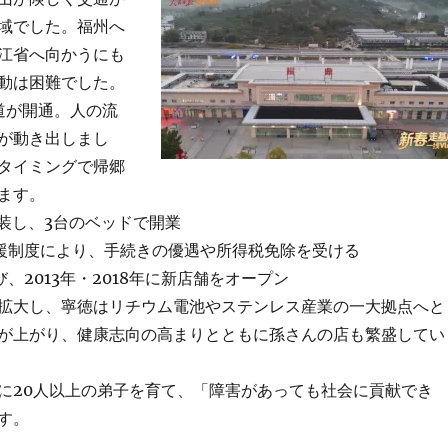
域でした。福州へ
江省へ向かうにも
動は困難でした。
鉄道が開通。人の流
が動き出しまし
タイミングで帰郷
ます。
改装し、3台のベッドで開業
支援制度により、手続きの優遇や所得税免除を受ける
び、2013年・2018年に新店舗をオープン
拡大し、寧徳はリチウム電池やステンレス産業の一大拠点へと
が上がり、健康志向の高まりとともに孫さんの店も繁盛してい
に20人以上の弟子を育て、「障害があっても社会に貢献でき
す。