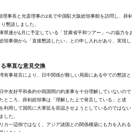
兵頭理事長と光斎理事の2名で中国駐大阪総領事館を訪問し、薛
まり懇談しました。
庫県連が4月に予定している「甘粛省平和ツアー」への協力を
総領事側から「直接懇談したい」との申し入れがあり、実現し
ぐる率直な意見交換
湾有事発言により、日中関係が難しい局面にある中での懇談と
日中友好平和条約や両国間の約束事を十分理解していないので
たところ、薛剣総領事は「理解した上で発言している」と述
を利用して国民に大軍拡を容認させようとしているのではない
ました。
リカ一辺倒ではなく、アジア諸国との関係構築にも力を入れる