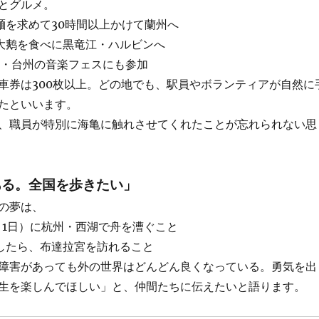
とグルメ。
肉麺を求めて30時間以上かけて蘭州へ
炖大鹅を食べに黒竜江・ハルビンへ
浙江・台州の音楽フェスにも参加
車券は300枚以上。どの地でも、駅員やボランティアが自然に
たといいます。
、職員が特別に海亀に触れさせてくれたことが忘れられない思
ある。全国を歩きたい」
の夢は、
6月1日）に杭州・西湖で舟を漕ぐこと
通したら、布達拉宮を訪れること
障害があっても外の世界はどんどん良くなっている。勇気を出
生を楽しんでほしい」と、仲間たちに伝えたいと語ります。