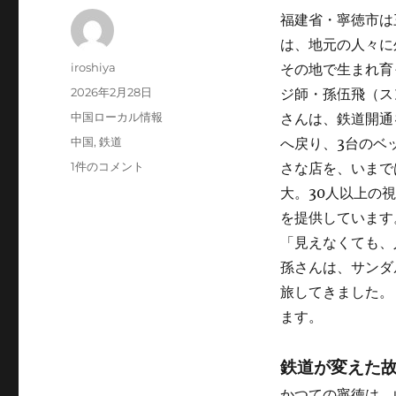
福建省・寧徳市は
は、地元の人々に
投
iroshiya
その地で生まれ育
稿
投
2026年2月28日
ジ師・孫伍飛（ス
者
稿
カ
中国ローカル情報
さんは、鉄道開通
日:
テ
タ
中国
,
鉄道
へ戻り、3台のベ
ゴ
グ
盲
1件のコメント
さな店を、いまで
リ
人
ー
大。30人以上の
マ
を提供しています
ッ
サ
「見えなくても、
ー
孫さんは、サンダ
ジ
旅してきました。
師・
孫
ます。
伍
飛
鉄道が変えた
さ
ん
かつての寧徳は、