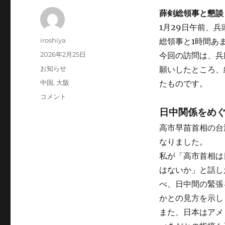
薛剣総領事と懇談
1月29日午前、
投
iroshiya
総領事と1時間あ
稿
投
2026年2月25日
今回の訪問は、兵
者
稿
カ
お知らせ
願いしたところ、
日:
テ
タ
中国
,
大阪
たものです。
ゴ
グ
中
コメント
リ
国
ー
日中関係をめ
駐
高市早苗首相の台
大
阪
なりました。
総
私が「高市首相は
領
はないか」と話し
事
館
べ、日中間の緊張
を
かとの見方を示し
訪
また、日本はアメ
問
に