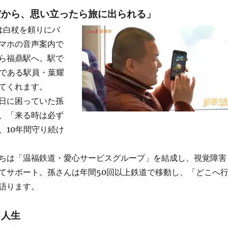
だから、思い立ったら旅に出られる」
は白杖を頼りにバ
マホの音声案内で
ら福鼎駅へ。駅で
人である駅員・葉耀
てくれます。
日に困っていた孫
、「来る時は必ず
、10年間守り続け
ちは「温福鉄道・愛心サービスグループ」を結成し、視覚障害
てサポート。孫さんは年間50回以上鉄道で移動し、「どこへ
語ります。
る人生