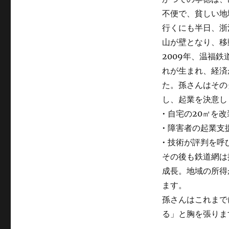
──「全
不便で、貧しい地
国
行くにも半日、浙
を
旅
山が壁となり、移
し
2009年、温福
た
れが生まれ、経済
い」
へ
た。孫さんはその
の
し、起業を決意し
• 自宅の20㎡を
• 障害者の起業
• 技術が評判を呼
その後も鉄道網は
成長。地域の所得
ます。
孫さんはこれまで
る」と胸を張りま