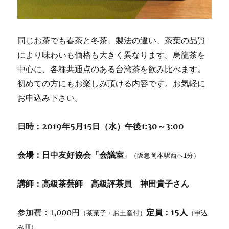
同じお茶でも春茶と冬茶、製法の違い、茶葉の品質
により味わいも価格も大きく異なります。烏龍茶を
中心に、各種共通点のある台湾茶を飲み比べます。
初めての方にもお楽しみ頂ける内容です。お気軽に
お申込み下さい。
日時：2019年5月15日（水）午後1:30～3:00
会場：日中友好協会「会議室
」（阪急岡本駅西へ1分）
講師：高級茶芸師 高級評茶員 神田貴子さん
参加費：1,000円
定員：15人
（茶菓子・お土産付）
（申込
み順）