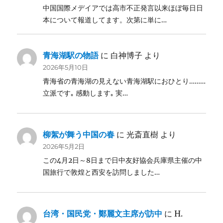
中国国際メデイアでは高市不正発言以来ほぼ毎日日
本について報道してます。次第に単に…
青海湖駅の物語
に
白神博子
より
2026年5月10日
青海省の青海湖の見えない青海湖駅におひとり………
立派です｡ 感動します｡ 実…
柳絮が舞う中国の春
に
光斎直樹
より
2026年5月2日
この4月2日～8日まで日中友好協会兵庫県主催の中
国旅行で敦煌と西安を訪問しました…
台湾・国民党・鄭麗文主席が訪中
に
H.