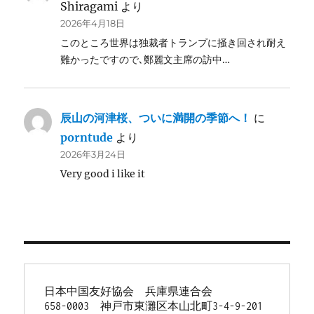
Shiragami
より
2026年4月18日
このところ世界は独裁者トランプに掻き回され耐え
難かったですので､鄭麗文主席の訪中…
辰山の河津桜、ついに満開の季節へ！
に
porntude
より
2026年3月24日
Very good i like it
日本中国友好協会　兵庫県連合会
658-0003　神戸市東灘区本山北町3-4-9-201