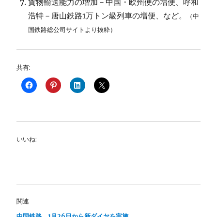
貨物輸送能力の増加－中国・欧州便の増便、呼和
浩特－唐山鉄路1万トン級列車の増便、など。
（中
国鉄路総公司サイトより抜粋）
共有:
いいね:
関連
中国鉄路、1月26日から新ダイヤを実施