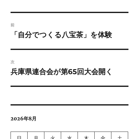
投
前
稿
「自分でつくる八宝茶」を体験
前
の
ナ
投
ビ
稿:
次
ゲ
兵庫県連合会が第65回大会開く
次
の
ー
投
シ
稿:
ョ
2026年8月
ン
日
月
火
水
木
金
土