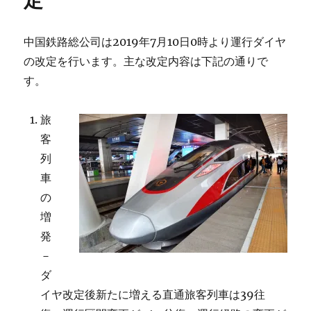
定
中国鉄路総公司は2019年7月10日0時より運行ダイヤ
の改定を行います。主な改定内容は下記の通りで
す。
旅
客
列
車
の
増
発
－
ダ
イヤ改定後新たに増える直通旅客列車は39往