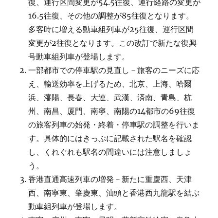
復、運行区間変更が54.5往復、運行経路の変更が
16.5往復、その他の調整が85往復となります。
多客時に増える動車組列車が25往復、運行区間
変更が2往復となります。この改訂で新たな復興
号動車組列車が登場します。
一部都市での停車駅の見直し－旅客のニーズに応
え、輸送効率を上げるため、北京、上海、哈爾
浜、瀋陽、長春、大連、武漢、済南、青島、杭
州、南昌、厦門、南寧、南陽の14都市の69往復
の旅客列車の始発・終着・停車駅の調整を行いま
す。具体的にはきっぷに記載された駅名を確認
し、くれぐれも駅名の間違いには注意しましょ
う。
香港直通高速列車の増発－新たに重慶西、天津
西、南寧東、肇慶東、汕頭と香港西九龍駅を結ぶ
動車組列車が登場します。