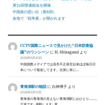
第72回県連総会を開催
中国旅の思い出（第6回）
各地で「戦争展」が開かれます
CCTV国際ニュースで見かけた“日米防衛協
議”のワンシーン
に
H. Shiragami
より
2026年5月30日
中国国際メデイアでは高市不正発言以来ほぼ毎日日
本について報道してます。次第に単に…
青海湖駅の物語
に
白神博子
より
2026年5月10日
青海省の青海湖の見えない青海湖駅におひとり………
立派です｡ 感動します｡ 実…