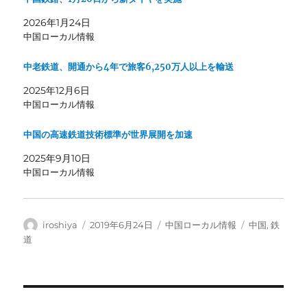
2026年1月24日
中国ローカル情報
中老鉄道、開通から4年で旅客6,250万人以上を輸送
2025年12月6日
中国ローカル情報
中国の高速鉄道技術標準が世界展開を加速
2025年9月10日
中国ローカル情報
投
投
カ
タ
iroshiya
2019年6月24日
中国ローカル情報
中国
,
鉄
稿
稿
テ
グ
道
者
日:
ゴ
リ
ー