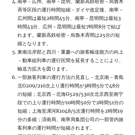
南寧－広州、南寧－昆明、蘭新高鉄哈密－烏魯木
斉等区段の運行時間短縮－ダイヤ改定後、南寧－
広州間は最短2時間45分、南寧－昆明間は最短3
時間43分、広州－昆明間は最短7時間8分で結ば
れます。蘭新高鉄哈密－烏魯木斉間は25分の短
縮となります。
東南沿岸部と四川・重慶への旅客輸送能力の向上
－動車組列車の運行区間を延長することにより、
輸送力拡大を図ります。
一部旅客列車の運行方法の見直し－北京南－青島
北G209/210次上り運行時間が3時間5分で48分
の短縮；北京西－北海G529/530次北京西至南宁
段での上り運行時間が10時間50分で2時間51分の
短縮；上海至漯河K1048/5次運行時間を2時間19
分の多縮；済南局、南寧局集団公司の一部管内旅
客列車の運行時間が短縮されます。