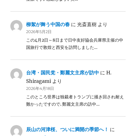
柳絮が舞う中国の春
に
光斎直樹
より
2026年5月2日
この4月2日～8日まで日中友好協会兵庫県主催の中
国旅行で敦煌と西安を訪問しました…
台湾・国民党・鄭麗文主席が訪中
に
H.
Shiragami
より
2026年4月18日
このところ世界は独裁者トランプに掻き回され耐え
難かったですので､鄭麗文主席の訪中…
辰山の河津桜、ついに満開の季節へ！
に