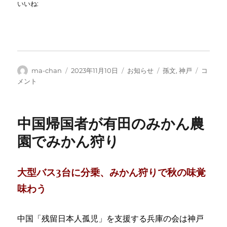
いいね:
投
投
カ
タ
梁
ma-chan
2023年11月10日
お知らせ
孫文
,
神戸
コ
稿
稿
テ
グ
啓
メント
者
日:
ゴ
超
リ
生
ー
誕
中国帰国者が有田のみかん農
150
周
園でみかん狩り
年
記
念
大型バス3台に分乗、みかん狩りで秋の味覚
国
際
味わう
学
術
中国「残留日本人孤児」を支援する兵庫の会は神戸
シ