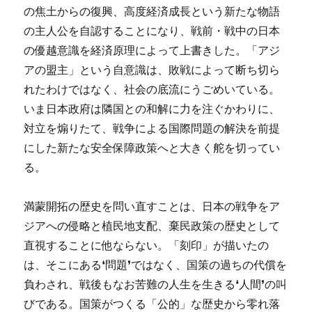
の焦土からの復興、高度経済成長という新たな物語
の主人公を自認することになり、戦前・戦中の日本
の優越意識を経済原理によって上書きした。「アジ
アの盟主」という自意識は、敗戦によって断ち切ら
れたわけではなく、社会の底流にうごめいている。
いま日本政府は隣国との和解に力を注ぐかわりに、
対立を煽りたて、戦争による国際問題の解決を前提
にした新たな安全保障政策へと大きく舵を切ってい
る。
満蒙開拓の歴史を問い直すことは、日本の戦争をア
ジアへの侵略と植民地支配、棄民政策の歴史として
直視することに他ならない。「刻印」が描いたの
は、そこにある❛問題❜ではなく、国策の過ちの代償を
負わされ、戦後もなお苦難の人生を生きる❛人間❜の叫
びである。国策がつくる「公的」な歴史から零れ落