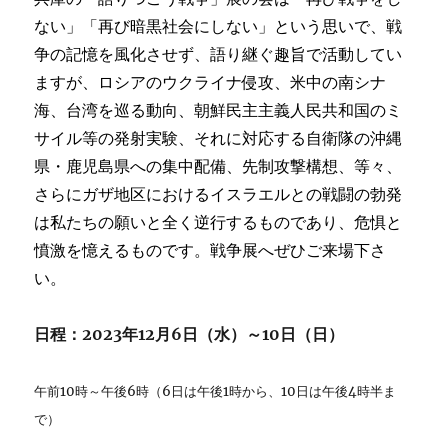
ない」「再び暗黒社会にしない」という思いで、戦
争の記憶を風化させず、語り継ぐ趣旨で活動してい
ますが、ロシアのウクライナ侵攻、米中の南シナ
海、台湾を巡る動向、朝鮮民主主義人民共和国のミ
サイル等の発射実験、それに対応する自衛隊の沖縄
県・鹿児島県への集中配備、先制攻撃構想、等々、
さらにガザ地区におけるイスラエルとの戦闘の勃発
は私たちの願いと全く逆行するものであり、危惧と
憤激を憶えるものです。戦争展へぜひご来場下さ
い。
日程：2023年12月6日（水）～10日（日）
午前10時～午後6時（6日は午後1時から、10日は午後4時半ま
で）