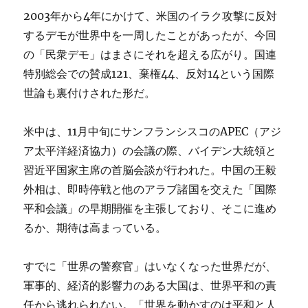
2003年から4年にかけて、米国のイラク攻撃に反対
するデモが世界中を一周したことがあったが、今回
の「民衆デモ」はまさにそれを超える広がり。国連
特別総会での賛成121、棄権44、反対14という国際
世論も裏付けされた形だ。
米中は、11月中旬にサンフランシスコのAPEC（アジ
ア太平洋経済協力）の会議の際、バイデン大統領と
習近平国家主席の首脳会談が行われた。中国の王毅
外相は、即時停戦と他のアラブ諸国を交えた「国際
平和会議」の早期開催を主張しており、そこに進め
るか、期待は高まっている。
すでに「世界の警察官」はいなくなった世界だが、
軍事的、経済的影響力のある大国は、世界平和の責
任から逃れられない。「世界を動かすのは平和と人