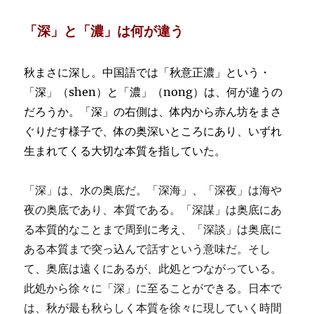
め
ろ！」
「深」と「濃」は何が違う
各
国
で
秋まさに深し。中国語では「秋意正濃」という・
抗
議
「深」（shen）と「濃
」（nong）は、何が違うの
デ
だろうか。「深」の右側は、体内から赤ん坊をまさ
モ
ぐりだす様子で、体の奥深いところにあり、いずれ
広
が
生まれてくる大切な本質を指していた。
る
に
「深」は、水の奥底だ。「深海」、「深夜」は海や
夜の奥底であり、本質である。「深謀」は奥底にあ
る本質的なことまで周到に考え、「深談」は奥底に
ある本質まで突っ込んで話すという意味だ。そし
て、奥底は遠くにあるが、此処とつながっている。
此処から徐々に「深」に至ることができる。日本で
は、秋が最も秋らしく本質を徐々に現していく時間