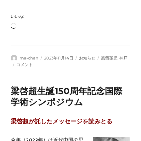
いいね:
読
み
込
み
中…
投
投
カ
タ
ma-chan
2023年11月14日
お知らせ
残留孤児
,
神戸
稿
稿
テ
グ
学
コメント
者
日:
ゴ
習
リ
講
ー
演
梁啓超生誕150周年記念国際
会
「中
学術シンポジウム
国
残
留
梁啓超が託したメッセージを読みとる
日
本
人
今年（2023年）は近代中国の思