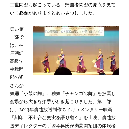
二世問題も起こっている。帰国者問題の原点を見て
いく必要がありますとあいさつしました。
集い第
一部で
は、神
戸朝鮮
高級学
校舞踊
部の皆
さんが
舞踊「小鼓の舞」、独舞「チャンゴの舞」を披露し
会場から大きな拍手がわき起こりました。第二部
は、2013年信越放送制作のドキュメンタリー映画
「刻印―不都合な史実を語り継ぐ」を上映。信越放
送ディレクターの手塚孝典氏が満蒙開拓団の体験者