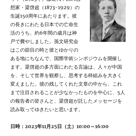
二
想家・梁啓超（1873-1929）の
世
生誕150周年にあたります。彼
の
人
の長きにわたる日本での亡命生
生
活のうち、約6年間の歳月は神
が
戸で費やしました。孫文研究会
問
い
はこの節目の時と彼とゆかりの
か
ある地にちなんで、国際学術シンポジウムを開催し
け
ます。梁啓超の多方面にわたる言論は、人々が中国
る
こ
を、そして世界を観察し、思考する枠組みを大きく
と」
変えました。彼の残してくれた文章の中から、これ
に
まで注目されることが少なかったものを中心に、5人
の報告者の皆さんと、梁啓超が託したメッセージを
読み取ってゆきたいと思います。
日時：2023年11月25日（土）10:00～16:00