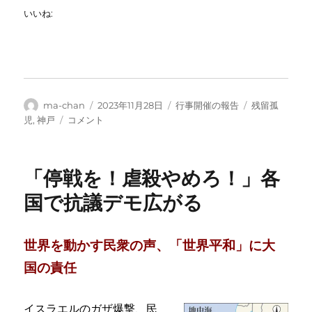
いいね:
投
投
カ
タ
ma-chan
2023年11月28日
行事開催の報告
残留孤
稿
稿
テ
グ
満
児
,
神戸
コメント
者
日:
ゴ
蒙
リ
開
ー
拓
「停戦を！虐殺やめろ！」各
の
歴
国で抗議デモ広がる
史
を
無
世界を動かす民衆の声、「世界平和」に大
か
国の責任
っ
た
こ
イスラエルのガザ爆撃、民
と