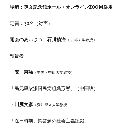
場所：孫文記念館ホール・オンラインZOOM併用
定員：30名（対面）
開会のあいさつ
石川禎浩
（
）
京都大学教授
報告者
・
安 東強
（中国・中山大学教授）
「民元康梁派国民党組織形態」（中国語）
・
川尻文彦
（愛知県立大学教授）
「在日時期、梁啓超の社会主義認識」