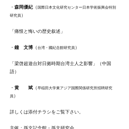
・
森岡優紀
（
国際日本文化研究センター日本学術振興会特別
）
研究員
「痛恨と悔いの歴史叙述」
・
鐘 文博
（
）
台湾・國紀念館研究員
「梁啓超遊台対日拠時期台湾士人之影響」（中国
語）
・
黄 斌
（
早稲田大学東アジア国際関係研究所招聘研究
）
員
詳しくは添付チラシをご覧下さい。
主催：孫文記念館・孫文研究会