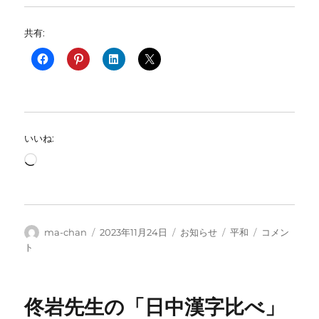
共有:
いいね:
読
み
込
み
中…
投
投
カ
タ
「停
ma-chan
2023年11月24日
お知らせ
平和
コメン
稿
稿
テ
グ
戦
ト
者
日:
ゴ
を！
リ
虐
ー
殺
佟岩先生の「日中漢字比べ」
や