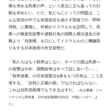
権を求める民衆の声」という原点に立ち返っての行
動を求めたい。ただ、私たちにとっての問題は、こ
んな状況の中でも米国追従を崩さず国連での「即時
停戦」に棄権し、外相がイスラエルを訪問して、民
衆への無差別攻撃や虐殺行為の国際人権法違反の非
難より「自衛権」を口にしてイスラエルのご機嫌取
りをする日本政府の外交姿勢だ。
「私たちはもう戦争はしない。すべての国は民衆へ
の攻撃はやめ、国際紛争はすべて話し合いで―」。
「戦争放棄」の日本国憲法9条をもつ日本は、こう主
張する。「反戦と正義の国」でなければならない。
これは自民党政権でもできるはずだ。
（丸山重威・ジャ
ーナリズム研究者 日中友好新聞12月1日「中国レーダー」よ
り）