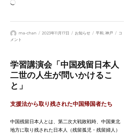
読
み
込
み
中…
投
投
カ
タ
第
ma-chan
2023年11月17日
お知らせ
平和
,
神戸
コ
稿
稿
テ
グ
46
メント
者
日:
ゴ
回
リ
兵
ー
庫
学習講演会「中国残留日本人
の
「語
二世の人生が問いかけるこ
り
と」
つ
ご
う
戦
支援法から取り残された中国帰国者たち
争」
展
に
中国残留日本人とは、第二次大戦敗戦時、中国東北
地方に取り残された日本人（残留孤児・残留婦人）