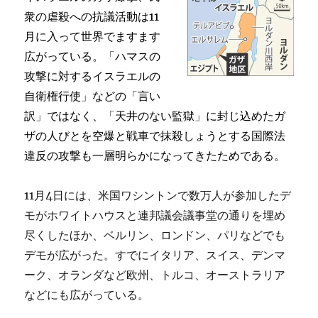
に
衆の虐殺への抗議活動は11
し
月に入って世界でますます
て
広がっている。「ハマスの
は
い
攻撃に対するイスラエルの
け
自衛権行使」などの「言い
な
訳」ではなく、「天井のない監獄」に封じ込めたガ
い！
に
ザの人びとを空爆と戦車で抹殺しょうとする国際法
違反の攻撃も一層明らかになってきたためである。
11月4日には、米国ワシントンで数万人が参加したデ
モがホワイトハウスと連邦議会議事堂の通りを埋め
尽くしたほか、ベルリン、ロンドン、パリなどでも
デモが広がった。すでにイタリア、スイス、デンマ
ーク、オランダなど欧州、トルコ、オーストラリア
などにも広がっている。