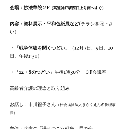
会場：妙法華院２F
（高速神戸駅西口上り南へすぐ）
内容：資料展示・平和色紙展など
(チラシ参照下さ
い）
・「戦争体験を聞くつどい」
（12月7日、9日、10
日、午後1:30）
・「12・8のつどい」
午後1時30分 ３F会議室
高齢者介護の理念と取り組み
お話し：市川禮子さん
（社会福祉法人きらくえん名誉理事
長）
主催：兵庫の「語りつごう戦争」展の会