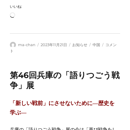
いいね:
読
み
込
み
中…
投
投
カ
タ
佟
ma-chan
2023年11月21日
お知らせ
中国
コメン
稿
稿
テ
グ
岩
ト
者
日:
ゴ
先
リ
生
ー
の
第46回兵庫の「語りつごう戦
「日
中
争」展
漢
字
比
「新しい戦前」にさせないために―歴史を
べ」
に
学ぶ―
兵庫の「語りつごう戦争」展の会は「再び戦争をし