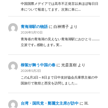
中国国際メデイアでは高市不正発言以来ほぼ毎日日
本について報道してます。次第に単に…
青海湖駅の物語
に
白神博子
より
2026年5月10日
青海省の青海湖の見えない青海湖駅におひとり………
立派です｡ 感動します｡ 実…
柳絮が舞う中国の春
に
光斎直樹
より
2026年5月2日
この4月2日～8日まで日中友好協会兵庫県主催の中
国旅行で敦煌と西安を訪問しました…
台湾・国民党・鄭麗文主席が訪中
に
H.