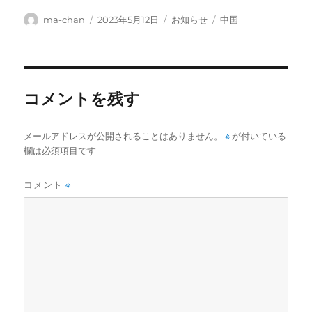
投
投
カ
タ
ma-chan
2023年5月12日
お知らせ
中国
稿
稿
テ
グ
者
日:
ゴ
リ
ー
コメントを残す
メールアドレスが公開されることはありません。
※
が付いている
欄は必須項目です
コメント
※