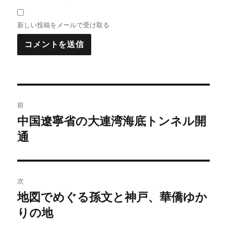
新しい投稿をメールで受け取る
投
前
稿
中国遼寧省の大連湾海底トンネル開
前
の
通
ナ
投
ビ
稿:
ゲ
次
地図でめぐる孫文と神戸、華僑ゆか
次
ー
の
りの地
シ
投