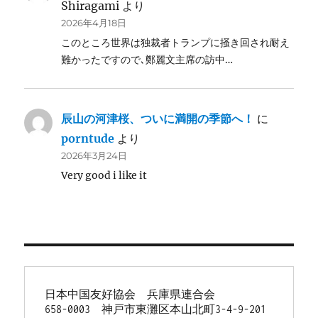
Shiragami
より
2026年4月18日
このところ世界は独裁者トランプに掻き回され耐え
難かったですので､鄭麗文主席の訪中…
辰山の河津桜、ついに満開の季節へ！
に
porntude
より
2026年3月24日
Very good i like it
日本中国友好協会　兵庫県連合会
658-0003　神戸市東灘区本山北町3-4-9-201