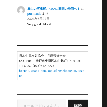
辰山の河津桜、ついに満開の季節へ！
に
porntude
より
2026年3月24日
Very good i like it
日本中国友好協会　兵庫県連合会
658-0003　神戸市東灘区本山北町3-4-9-201
TEL&FAX (078)412-2228
https://maps.app.goo.gl/DhAkeaBMHU2Bcgs
p8
メールアドレスを入力...
購読