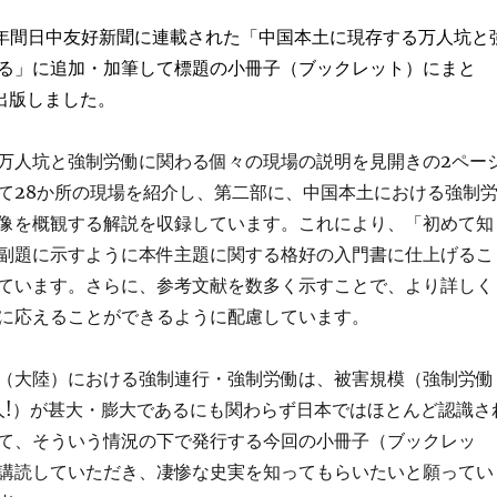
）1年間日中友好新聞に連載された「中国本土に現存する万人坑と
る」に追加・加筆して標題の小冊子（ブックレット）にまと
で出版しました。
万人坑と強制労働に関わる個々の現場の説明を見開きの2ペー
て28か所の現場を紹介し、第二部に、中国本土における強制
像を概観する解説を収録しています。これにより、「初めて知
副題に示すように本件主題に関する格好の入門書に仕上げるこ
ています。さらに、参考文献を数多く示すことで、より詳しく
に応えることができるように配慮しています。
（大陸）における強制連行・強制労働は、被害規模（強制労働
万人!）が甚大・膨大であるにも関わらず日本ではほとんど認識さ
て、そういう情況の下で発行する今回の小冊子（ブックレッ
講読していただき、凄惨な史実を知ってもらいたいと願ってい