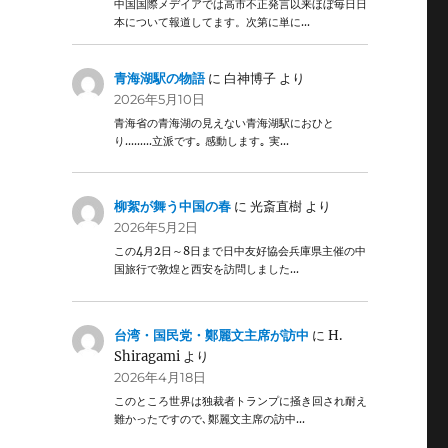
中国国際メデイアでは高市不正発言以来ほぼ毎日日
本について報道してます。次第に単に…
青海湖駅の物語
に
白神博子
より
2026年5月10日
青海省の青海湖の見えない青海湖駅におひと
り………立派です｡ 感動します｡ 実…
柳絮が舞う中国の春
に
光斎直樹
より
2026年5月2日
この4月2日～8日まで日中友好協会兵庫県主催の中
国旅行で敦煌と西安を訪問しました…
台湾・国民党・鄭麗文主席が訪中
に
H.
Shiragami
より
2026年4月18日
このところ世界は独裁者トランプに掻き回され耐え
難かったですので､鄭麗文主席の訪中…