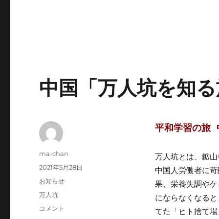
中国「万人坑を知る
平和学習の旅 
投
ma-chan
万人坑とは、鉱山
稿
投
2021年5月28日
中国人労働者に苛
者
稿
カ
お知らせ
果、栄養失調やケ
日:
テ
タ
万人坑
にならなくなると
ゴ
グ
中
コメント
てた「ヒト捨て場
リ
国