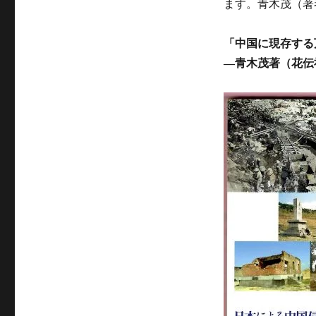
ます。青木茂（著
を
出
版
「中国に現存する
に
―青木茂著（花伝