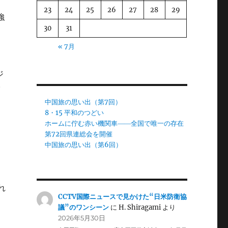
23
24
25
26
27
28
29
強
30
31
« 7月
ジ
労
中国旅の思い出（第7回）
8・15 平和のつどい
ホームに佇む赤い機関車――全国で唯一の存在
第72回県連総会を開催
中国旅の思い出（第6回）
れ
CCTV国際ニュースで見かけた“日米防衛協
議”のワンシーン
に
H. Shiragami
より
2026年5月30日