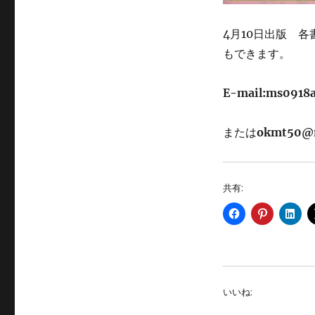
4月10日出版 
もできます。
E-mail:ms0918a
または
okmt50@n
共有:
いいね: