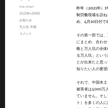
投
ma-chan
昨年（2021年
稿
投
2022年4月8日
制労働現場を訪ね
者
稿
カ
お知らせ
め、4月10日付
日:
テ
タ
万人坑
,
中国
ゴ
グ
初
コメント
その第一部では、
リ
め
ー
にまとめ、合わせ
て
働と万人坑の全体
知
る
る万人坑」という
万
とが出来たと思っ
人
知りたい人の要望
坑
―
ガ
それで、中国本土
イ
被害者は4000
ド
ブ
ていません。そし
ッ
ト）を多くの人に
ク