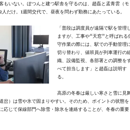
客もいない。ぽつんと建つ駅舎を守るのは、趙磊と孟青雲（モ
2人だけ。1週間交代で、昼夜を問わず勤務にあたっている。
「普段は調度員が遠隔で駅を管理
ますが、工事や“天窓”と呼ばれる
守作業の際には、駅での手動管理
切り替わり、値班員が列車運行の
織、設備監視、各部署との調整を
べて担当します」と趙磊は説明す
る。
高原の冬春は厳しい寒さと雪に見
道岔）は雪や氷で固まりやすい。そのため、ポイントの状態を
に応じて保線部門へ除雪・除氷を連絡することが、冬春の重要