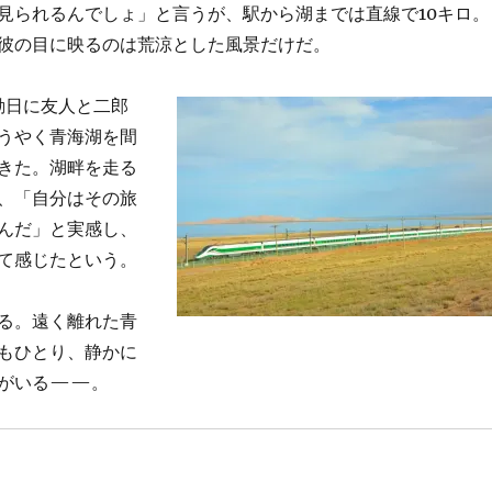
見られるんでしょ」と言うが、駅から湖までは直線で10キロ。
彼の目に映るのは荒涼とした風景だけだ。
休勤日に友人と二郎
うやく青海湖を間
きた。湖畔を走る
、「自分はその旅
んだ」と実感し、
て感じたという。
る。遠く離れた青
もひとり、静かに
人がいる——。