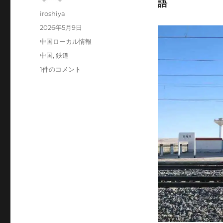
語
投
iroshiya
稿
投
2026年5月9日
者
稿
カ
中国ローカル情報
日:
テ
タ
中国
,
鉄道
ゴ
グ
青
1件のコメント
リ
海
ー
湖
駅
の
物
語
へ
の