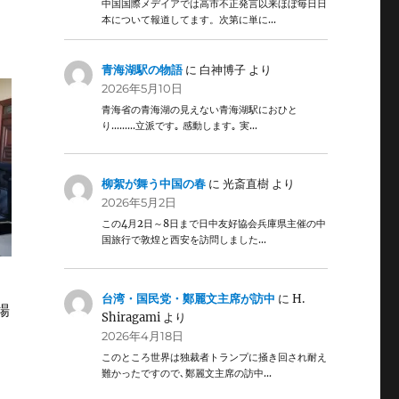
中国国際メデイアでは高市不正発言以来ほぼ毎日日
本について報道してます。次第に単に…
青海湖駅の物語
に
白神博子
より
2026年5月10日
青海省の青海湖の見えない青海湖駅におひと
り………立派です｡ 感動します｡ 実…
柳絮が舞う中国の春
に
光斎直樹
より
2026年5月2日
この4月2日～8日まで日中友好協会兵庫県主催の中
国旅行で敦煌と西安を訪問しました…
台湾・国民党・鄭麗文主席が訪中
に
H.
場
Shiragami
より
2026年4月18日
このところ世界は独裁者トランプに掻き回され耐え
難かったですので､鄭麗文主席の訪中…