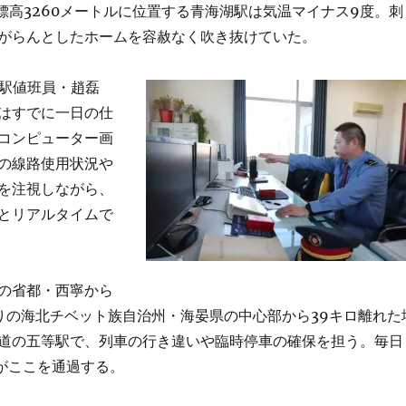
、標高3260メートルに位置する青海湖駅は気温マイナス9度。刺
がらんとしたホームを容赦なく吹き抜けていた。
の駅値班員・趙磊
はすでに一日の仕
コンピューター画
の線路使用状況や
を注視しながら、
とリアルタイムで
の省都・西寧から
寄りの海北チベット族自治州・海晏県の中心部から39キロ離れた
道の五等駅で、列車の行き違いや臨時停車の確保を担う。毎日
車がここを通過する。