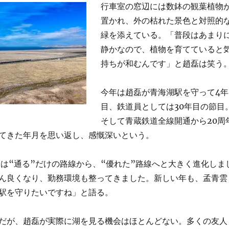
行車室の窓辺には数鉢の観葉植物
置かれ、外の枯れた景色と対照的
緑を添えている。「普段はあまり
静かなので、植物を育てていると
持ちが和むんです」と趙磊は笑う
今年は趙磊が青海湖駅を守って4年
目、鉄道員としては30年目の節目
そして青蔵鉄道全線開通から20周
てきた年月を思い返し、感慨深いという。
道は“通る”だけの路線から、“優れた”路線へと大きく進化しま
ん良くなり、勤務環境も整ってきました。新しい年も、孟青雲
駅を守りたいですね」と語る。
だが、趙磊が実際に湖を見る機会はほとんどない。多くの友人