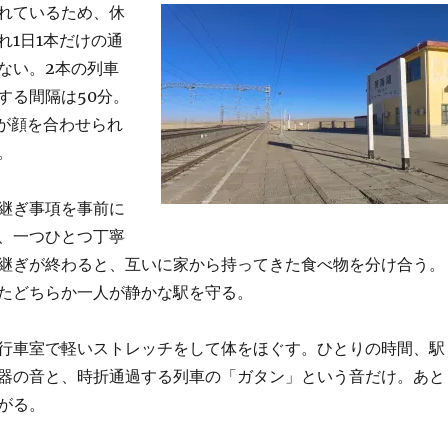
れているため、休
れ1日1本だけの通
ない。2本の列車
する間隔は50分。
人が顔を合わせられ
。
継ぎ事項を事前に
、一つひとつ丁寧
継ぎが終わると、互いに家から持ってきた食べ物を分け合う。
たどちらか一人が静かな駅を守る。
行車室で軽いストレッチをして体をほぐす。ひとりの時間、駅
器の音と、時折通過する列車の「ガタン」という音だけ。あと
がる。