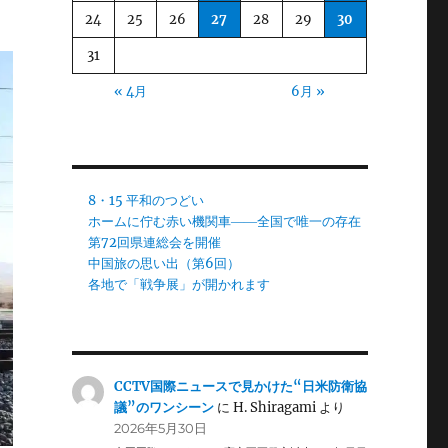
24
25
26
27
28
29
30
31
« 4月
6月 »
8・15 平和のつどい
ホームに佇む赤い機関車――全国で唯一の存在
第72回県連総会を開催
中国旅の思い出（第6回）
各地で「戦争展」が開かれます
CCTV国際ニュースで見かけた“日米防衛協
議”のワンシーン
に
H. Shiragami
より
2026年5月30日