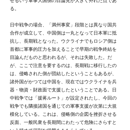
せるいう軍事大国側の目論見が大きく外れた点であ
る。
日中戦争の場合、「満州事変」段階とは異なり国共
合作が成立して、中国側は一丸となって日本軍に抵
抗し、長期戦となった。ウクライナでもロシア側は
首都に軍事的圧力を加えることで早期の戦争終結を
目論んだものと思われるが、それは失敗した。だ
が、ここで注意を要するのは、長期戦に移行したの
は、侵略された側が団結したということもあるが、
諸外国がかつては中国を、現在ではウクライナを兵
器・物資・財政面で支援したということである。日
中戦争では「援蒋ルート」が設定されたし、今回の
戦争でも隣接諸国を通じての軍事支援が次第に大規
模化している。これは、侵略側の企図を挫折させる
反面、一般民衆を長期間にわたって危険にさらすと