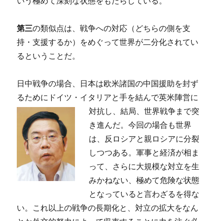
いう極めて深刻な状態をもたらしている。
第三
の類似点は、戦争への対応（どちらの側を支
持・支援するか）をめぐって世界が二分化されてい
るということだ。
日中戦争の場合、日本は欧米諸国の中国援助を封ず
るためにドイツ・イタリアと手を結んで英米陣営に
対抗し、結局、世界戦争ま
で突
き進んだ。今回の場合も世界
は、反ロシアと親ロシアに分裂
しつつある。軍事と経済が相ま
って、さらに大規模な対立を生
みかねない、極めて危険な状態
となっていると言わざるを得な
い。これ以上の戦争の長期化と、対立の拡大をなん