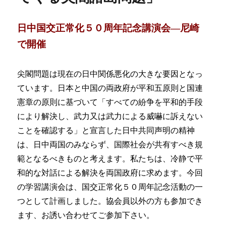
会
は
日中国交正常化５０周年記念講演会―尼崎
反
戦
で開催
の
漢
尖閣問題は現在の日中関係悪化の大きな要因となっ
詩
―
ています。日本と中国の両政府が平和五原則と国連
杜
憲章の原則に基づいて「すべての紛争を平和的手段
甫
により解決し、武力又は武力による威嚇に訴えない
「石
壕
ことを確認する」と宣言した日中共同声明の精神
吏」
は、日中両国のみならず、国際社会が共有すべき規
に
範となるべきものと考えます。私たちは、冷静で平
和的な対話による解決を両国政府に求めます。今回
の学習講演会は、国交正常化５０周年記念活動の一
つとして計画しました。協会員以外の方も参加でき
ます、お誘い合わせてご参加下さい。