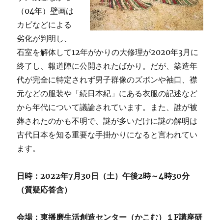
（04年）壁画は
カビなどによる
劣化が判明し、
石室を解体して12年がかりの大修理が2020年3月に
終了し、報道陣に公開されたばかり。だが、築造年
代が完全に特定されず男子群像のズボンや袖口、襟
元などの服装や「続日本紀」にある衣服の記述など
から年代について議論されています。また、誰が被
葬されたのかも不明で、謎が多いだけに謎の解明は
古代日本を知る重要な手掛かりになると言われてい
ます。
日時：2022年7月30日（土）午後2時～4時30分
（質疑応答含）
会場：東播磨生活創造センター（かこむ）１F講座研