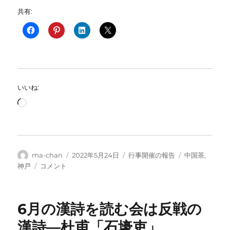
共有:
いいね:
読
み
込
み
中…
投
投
カ
タ
ma-chan
2022年5月24日
行事開催の報告
中国茶
,
稿
稿
テ
グ
中
神戸
コメント
者
日:
ゴ
国
リ
茶
ー
講
6月の漢詩を読む会は反戦の
座
―
漢詩―杜甫「石壕吏」