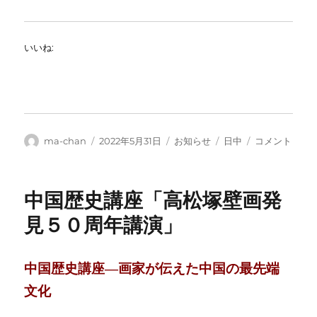
いいね:
投
投
カ
タ
国
ma-chan
2022年5月31日
お知らせ
日中
コメント
稿
稿
テ
グ
民
者
日:
ゴ
レ
リ
ベ
中国歴史講座「高松塚壁画発
ー
ル
の
見５０周年講演」
日
中
友
中国歴史講座―画家が伝えた中国の最先端
好
運
文化
動