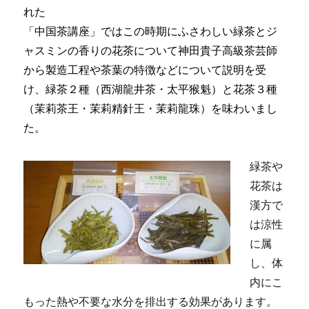
れた
「中国茶講座」ではこの時期にふさわしい緑茶とジ
ャスミンの香りの花茶について神田貴子高級茶芸師
から製造工程や茶葉の特徴などについて説明を受
け、緑茶２種（西湖龍井茶・太平猴魁）と花茶３種
（茉莉茶王・茉莉精針王・茉莉龍珠）を味わいまし
た。
緑茶や
花茶は
漢方で
は涼性
に属
し、体
内にこ
もった熱や不要な水分を排出する効果があります。