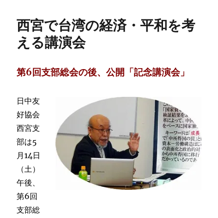
者
日:
ゴ
ラ
リ
イ
西宮で台湾の経済・平和を考
ー
ナ
戦
える講演会
争
と
日
第6回支部総会の後、公開「記念講演会」
中
戦
争
日中友
―
好協会
そ
の
西宮支
類
部は5
似
月14日
性
と
（土）
危
午後、
険
第6回
性
に
支部総