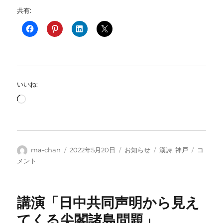
共有:
いいね:
読
み
込
み
中…
投
投
カ
タ
6
ma-chan
2022年5月20日
お知らせ
漢詩
,
神戸
コ
稿
稿
テ
グ
月
メント
者
日:
ゴ
の
リ
漢
ー
詩
講演「日中共同声明から見え
を
読
てくる尖閣諸島問題」
む