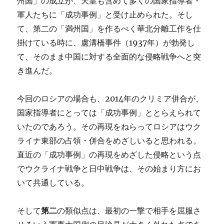
州国」の成立が、天皇も含めて多くの国家指導者・
軍人たちに「成功事例」と受け止められた。そし
て、第二の「満州国」を作るべく華北分離工作を仕
掛けている時に、盧溝橋事件（1937年）が勃発し
て、そのまま中国に対する全面的な侵略戦争へと突
き進んだ。
今回のロシアの場合も、2014年のクリミア併合が、
国家指導者にとっては「成功事例」ととらえられて
いたのであろう。その再現をねらってロシアはウク
ライナ東部の占領・併合をめざしいると思われる。
直近の「成功事例」の再現をめざした侵略という点
でウクライナ戦争と日中戦争は、その始まり方にお
いて共通している。
そして
第二
の類似点は、最初の一撃で相手を屈服さ