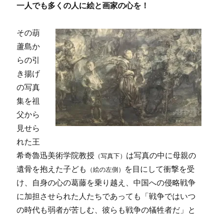
一人でも多くの人に絵と画家の心を！
その葫
蘆島か
らの引
き揚げ
の写真
集を祖
父から
見せら
れた王
希奇魯迅美術学院教授
は写真の中に母親の
（写真下）
遺骨を抱えた子ども
を目にして衝撃を受
（絵の左側）
け、自身の心の葛藤を乗り越え、中国への侵略戦争
に加担させられた人たちであっても「戦争ではいつ
の時代も弱者が苦しむ、彼らも戦争の犠牲者だ」と