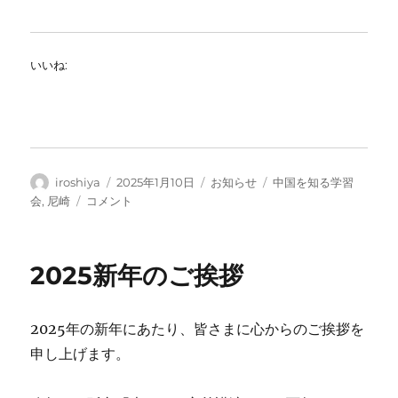
いいね:
投
投
カ
タ
iroshiya
2025年1月10日
お知らせ
中国を知る学習
稿
稿
テ
グ
中
会
,
尼崎
コメント
者
日:
ゴ
国
リ
を
ー
楽
2025新年のご挨拶
し
く
ま
2025年の新年にあたり、皆さまに心からのご挨拶を
る
ご
申し上げます。
と
知