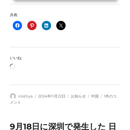
共有:
いいね:
読
み
込
み
中…
投
投
カ
タ
日
iroshiya
2024年11月22日
お知らせ
中国
1件のコ
稿
稿
テ
グ
本
メント
者
日:
ゴ
人
リ
向
ー
け
9月18日に深圳で発生した 日
ビ