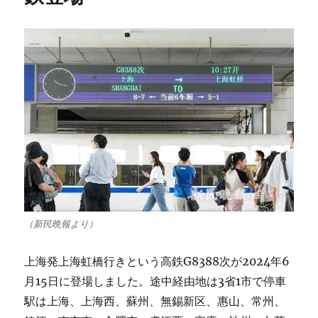
で
発
生
し
た
日
本
人
小
学
生
殺
害
事
件
（新民晩報より）
に
つ
い
上海発上海虹橋行きという高鉄G8388次が2024年6
て
月15日に登場しました。途中経由地は3省1市で停車
へ
の
駅は上海、上海西、蘇州、無錫新区、惠山、常州、