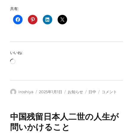
共有:
いいね:
読
み
込
み
中…
投
投
カ
タ
2025
iroshiya
2025年1月1日
お知らせ
日中
コメント
稿
稿
テ
グ
新
者
日:
ゴ
年
リ
の
中国残留日本人二世の人生が
ー
ご
挨
問いかけること
拶