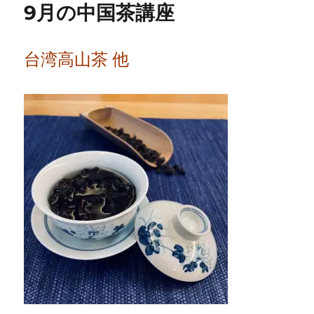
9月の中国茶講座
タ
を
グ
台湾高山茶 他
ル
ッ
と
回
る
高
鉄
登
場
へ
の