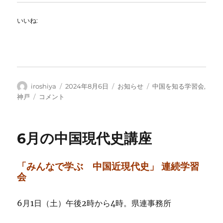
いいね:
投
投
カ
タ
iroshiya
2024年8月6日
お知らせ
中国を知る学習会
,
稿
稿
テ
グ
8
神戸
コメント
者
日:
ゴ
月
リ
9
ー
月
6月の中国現代史講座
の
中
国
「みんなで学ぶ 中国近現代史」 連続学習
現
会
代
史
講
6月1日（土）午後2時から4時。県連事務所
座
に