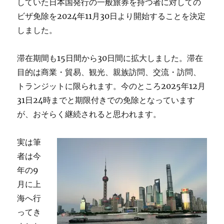
していた日本国発行の一般旅券を持つ者に対しての
の
ビザ免除を2024年11月30日より開始することを決定
人
しました。
生
が
問
滞在期間も15日間から30日間に拡大しました。滞在
い
目的は商業・貿易、観光、親族訪問、交流・訪問、
か
け
トランジットに限られます。今のところ2025年12月
る
31日24時までと期限付きでの免除となっています
こ
が、おそらく継続されると思われます。
と
に
実は筆
者は今
年の9
月に上
海へ行
ってき