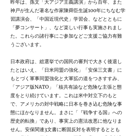
昨年は、孫文「大アジア主義講演」から百年、また
る
学
神戸が生んだ著名な作家陳舜臣生誕100年にちなむ学
習
習講演会、「中国近現代史」学習会、などとともに
会
「夢コンサート」、など楽しい行事も実施されまし
に
た。これらの諸行事にご参加などご支援ご協力有難
うございます。
日本政府は、総選挙での国民の審判で大きく後退し
たとはいえ、「日米同盟の強化」「安保三文書」に
もとづく軍事同盟強化と大軍拡の道をつきすすみ、
「アジア版NATO」「核共有諭など危険な主張と態
度をとり続けています。これは米中対立下のもと
で、アメリカの対中戦略に日本を巻き込む危険な事
態にほかなりません。まさに「『戦争する国』への
歴史的転換」であり、事実上の憲法改悪に他なりま
せん。安保関連3文書に断固反対を表明するととも