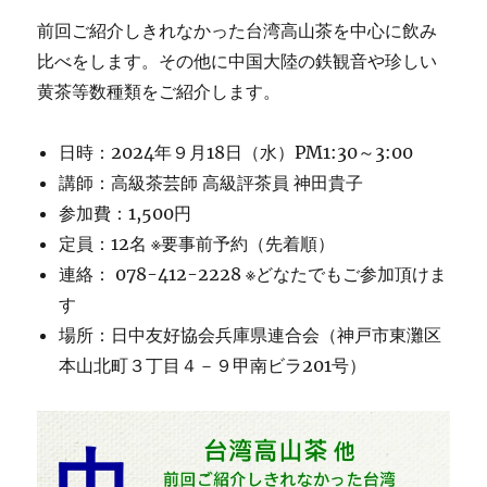
前回ご紹介しきれなかった台湾高山茶を中心に飲み
比べをします。その他に中国大陸の鉄観音や珍しい
黄茶等数種類をご紹介します。
日時：2024年９月18日（水）PM1:30～3:00
講師：高級茶芸師 高級評茶員 神田貴子
参加費：1,500円
定員：12名 ※要事前予約（先着順）
連絡： 078-412-2228 ※どなたでもご参加頂けま
す
場所：日中友好協会兵庫県連合会（神戸市東灘区
本山北町３丁目４－９甲南ビラ201号）