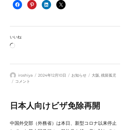
いいね:
読
み
込
み
中…
投
投
カ
タ
iroshiya
2024年12月10日
お知らせ
大阪
,
残留孤児
稿
稿
テ
グ
中
コメント
者
日:
ゴ
国
リ
残
ー
留
日本人向けビザ免除再開
日
本
人
中国外交部（外務省）は本日、新型コロナ以来停止
二
世