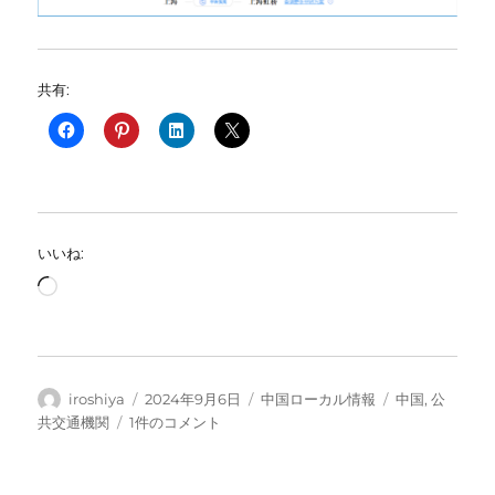
共有:
いいね:
読
み
込
み
中…
投
投
カ
タ
iroshiya
2024年9月6日
中国ローカル情報
中国
,
公
稿
稿
テ
グ
長
共交通機関
1件のコメント
者
日:
ゴ
江
リ
デ
ー
ル