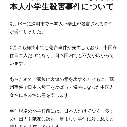
ザ
本人小学生殺害事件について
免
除
再
9月18日に深圳市で日本人小学生が殺害される事件
開
が発生しました。
へ
の
6月にも蘇州市でも傷害事件が発生しており、中国在
住日本人だけでなく、日本国内でも不安が広がって
います。
あらためてご家族に哀悼の意を表するとともに、蘇
州事件で日本人母子をかばって犠牲になった中国人
女性にも哀悼の意を表します。
事件現場の小学校前には、日本人だけでなく、多く
の中国人も献花に訪れ、痛ましい事件に対し怒りと
悲しみを共有しています。