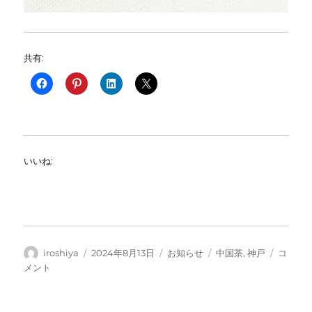
共有:
いいね:
投
投
カ
タ
9
iroshiya
2024年8月13日
お知らせ
中国茶
,
神戸
コ
稿
稿
テ
グ
月
メント
者
日:
ゴ
の
リ
中
ー
国