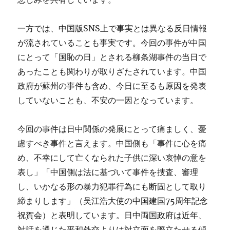
一方では、中国版SNS上で事実とは異なる反日情報
が流されていることも事実です。今回の事件が中国
にとって「国恥の日」とされる柳条湖事件の当日で
あったことも関わりが取りざたされています。中国
政府が蘇州の事件も含め、今日に至るも原因を発表
していないことも、不安の一因となっています。
今回の事件は日中関係の発展にとって痛ましく、憂
慮すべき事件と言えます。中国側も「事件に心を痛
め、不幸にして亡くなられた子供に深い哀悼の意を
表し」「中国側は法に基づいて事件を捜査、審理
し、いかなる形の暴力犯罪行為にも断固として取り
締まりします」（吴江浩大使の中国建国75周年記念
祝賀会）と表明しています。日中両国政府は近年、
対話を通じた平和外交よりは対立面を際立たせる傾