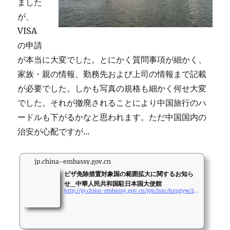
ました
が、
VISA
の申請
が本当に大変でした。とにかく質問事項が細かく、
家族・親の情報、勤務先および上司の情報まで記載
が必要でした。しかも写真の規格も細かく何せ大変
でした。それが撤廃されることにより中国旅行のハ
ードルも下がるかなと思われます。ただ中国国内の
治安が心配ですが…
jp.china-embassy.gov.cn
ビザ免除措置対象国の範囲拡大に関するお知ら
せ_中華人民共和国駐日本国大使館
http://jp.china-embassy.gov.cn/jpn/lszc/hzqzyw/202411/t20241122_11531311.htm