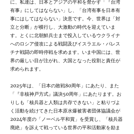
に、私達は、日本とアジアの平和を脅かす「『台湾
有事』にしてはならない」し、「台湾有事を日本有
事にはしてはならない」決意です。今、世界は「対
立と分断」が横行し、大激動の時代を迎えていま
す。とくに北朝鮮兵士まで投入しているウクライナ
へのロシア侵攻による戦闘及びイスラエル・パレス
チナ戦闘の即時停戦を求めます。いま中国には、世
界の厳しい目が注がれ、大国となった役割と責任が
求められます。
2025年は、「日本の敗戦80周年」にあたり、また
「『非核神戸方式』議決50周年」にあたります。お
りしも「核兵器と人類は共存できない」と粘りづよ
く活動を続けてきた日本原水爆被害者団体協議会が
2024年度の「ノーベル平和賞」を受賞し、「核兵器
廃絶」を訴えて戦っている世界の平和活動家を励ま