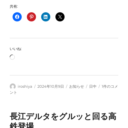
共有:
いいね:
読
み
込
み
中…
投
投
カ
タ
9
iroshiya
2024年10月9日
お知らせ
日中
1件のコメ
稿
稿
テ
グ
月
ント
者
日:
ゴ
18
リ
日
ー
に
長江デルタをグルッと回る高
深
圳
鉄登場