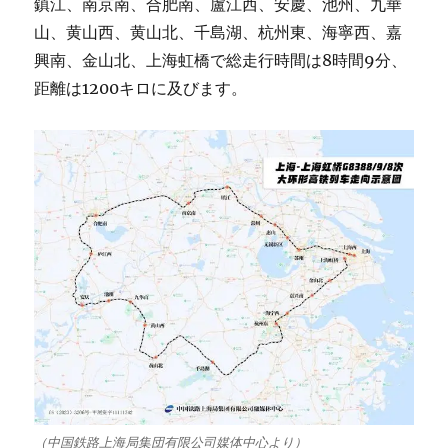
鎮江、南京南、合肥南、盧江西、安慶、池州、九華
山、黄山西、黄山北、千島湖、杭州東、海寧西、嘉
興南、金山北、上海虹橋で総走行時間は8時間9分、
距離は1200キロに及びます。
（中国鉄路上海局集団有限公司媒体中心より）