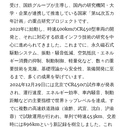
受け、国鉄グループが主導し、国内の研究機関・大
学・企業が連携して推進している国家「第14次五カ
年計画」の重点研究プロジェクトです。
2021年に始動し、時速400kmのCR450型車両の開
発と、それに対応する鉄道インフラ技術の研究を中
心に進められてきました。これまでに、永久磁石式
駆動システム、振動・騒音低減、空気抵抗・エネル
ギー消費の抑制、制動制御、軽量化など、数々の重
要技術を克服。基礎理論から安全性、装備開発に至
るまで、多くの成果を挙げています。
2024年12月29日には北京でCR450の試作車が発表
され、運行速度、エネルギー効率、車内騒音、制動
距離などの主要指標で世界トップレベルを達成。す
でに複数の高速鉄道路線（渝黔、武宜、沈白、沪渝
蓉）で試験運用が行われ、単列で時速453km、交差
時には896kmという新記録を樹立しました。これ