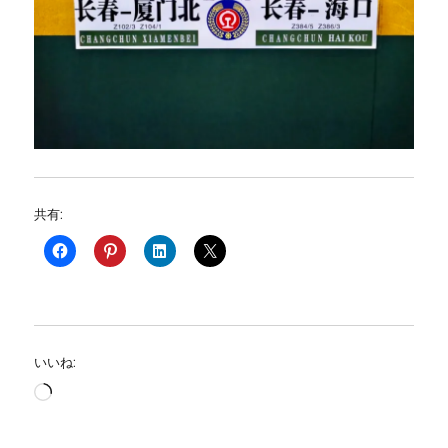
共有:
いいね:
読
み
込
み