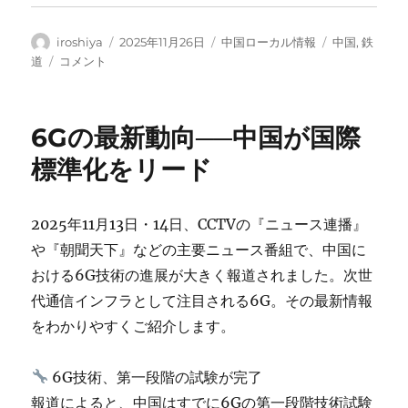
中…
投
投
カ
タ
iroshiya
2025年11月26日
中国ローカル情報
中国
,
鉄
稿
稿
テ
グ
「渡
道
コメント
者
日:
ゴ
り
リ
鳥
ー
列
6Gの最新動向──中国が国際
車」
の
標準化をリード
旅
に
2025年11月13日・14日、CCTVの『ニュース連播』
や『朝聞天下』などの主要ニュース番組で、中国に
おける6G技術の進展が大きく報道されました。次世
代通信インフラとして注目される6G。その最新情報
をわかりやすくご紹介します。
6G技術、第一段階の試験が完了
報道によると、中国はすでに6Gの第一段階技術試験