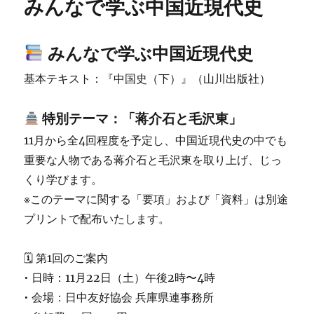
みんなで学ぶ中国近現代史
動
向
──
みんなで学ぶ中国近現代史
中
国
基本テキスト：『中国史（下）』（山川出版社）
が
国
際
特別テーマ：「蒋介石と毛沢東」
標
11月から全4回程度を予定し、中国近現代史の中でも
準
化
重要な人物である蒋介石と毛沢東を取り上げ、じっ
を
くり学びます。
リ
※このテーマに関する「要項」および「資料」は別途
ー
ド
プリントで配布いたします。
に
🗓 第1回のご案内
• 日時：11月22日（土）午後2時〜4時
• 会場：日中友好協会 兵庫県連事務所