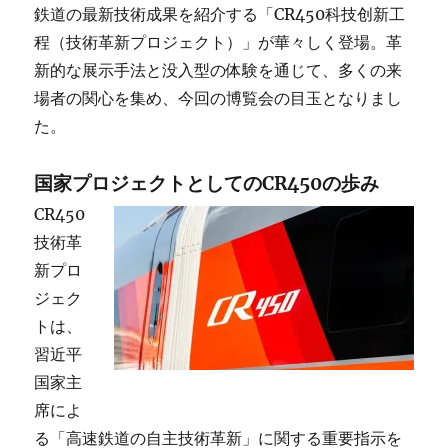
専
鉄道の最新技術成果を紹介する「CR450科技创新工
用
程（技術革新プロジェクト）」が華々しく登場。革
座
新的な展示手法と没入型の体験を通じて、多くの来
席
で
場者の関心を集め、今回の博覧会の目玉となりまし
全
た。
国
へ！
へ
国家プロジェクトとしてのCR450の歩み
の
CR450
技術革
新プロ
ジェク
トは、
習近平
国家主
席によ
る「高速鉄道の自主技術革新」に関する重要指示を