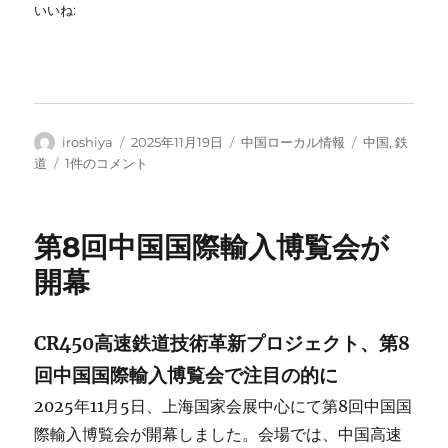
いいね:
投
投
カ
タ
iroshiya
2025年11月19日
中国ローカル情報
中国
,
鉄
稿
稿
テ
グ
高
道
1件のコメント
者
日:
ゴ
鉄
リ
で
ー
運
第8回中国国際輸入博覧会が
ば
れ
開幕
る“旅
客”と
は？
CR450高速鉄道技術革新プロジェクト、第8
生
回中国国際輸入博覧会で注目の的に
鮮
食
2025年11月5日、上海国家会展中心にて第8回中国国
品
際輸入博覧会が開幕しました。会場では、中国高速
が