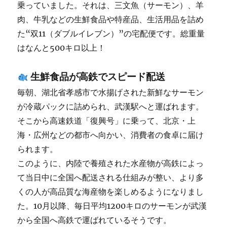
乗っていました。それは、三文魚（サーモン）、羊
肉、牛乳などの生鮮食品や特産品、生活用品を詰め
た“双11（ダブルイレブン）”の宅配便です。総重量
はなんと500キロ以上！
生鮮食品が高鉄でスピード配送
毎朝、湖北省孝感市で水揚げされた新鮮なサーモン
が冷蔵パックに詰められ、武漢駅へと運ばれます。
そこから高速鉄道「復興号」に乗って、北京・上
海・広州などの都市へ向かい、消費者の食卓に届け
られます。
このように、内陸で養殖された水産物が高鉄によっ
て当日中に全国へ配送される仕組みが整い、より多
くの人が高品質な海産物を楽しめるようになりまし
た。10月以降、毎日平均1200キロのサーモンが武漢
から全国へ高鉄で運ばれているそうです。