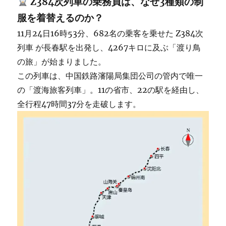
Z384次列車の乗務員は、なぜ3種類の制
マ
ー
服を着替えるのか？
ク・
11月24日16時53分、682名の乗客を乗せた Z384次
ユ
ン
列車 が長春駅を出発し、4267キロに及ぶ「渡り鳥
を
の旅」が始まりました。
訴
この列車は、中国鉄路瀋陽局集団公司の管内で唯一
え
る！
の「渡海旅客列車」。11の省市、22の駅を経由し、
に
全行程47時間37分を走破します。