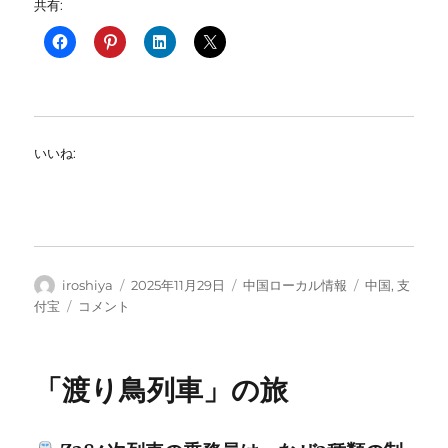
共有:
いいね:
投
投
カ
タ
iroshiya
2025年11月29日
中国ローカル情報
中国
,
支
稿
稿
テ
グ
私
付宝
コメント
者
日:
ゴ
は“支
リ
付
ー
宝”、
「渡り鳥列車」の旅
だ
か
ら