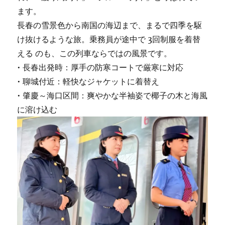
ます。
長春の雪景色から南国の海辺まで、まるで四季を駆
け抜けるような旅。乗務員が途中で 3回制服を着替
える のも、この列車ならではの風景です。
• 長春出発時：厚手の防寒コートで厳寒に対応
• 聊城付近：軽快なジャケットに着替え
• 肇慶～海口区間：爽やかな半袖姿で椰子の木と海風
に溶け込む