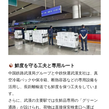
鮮度を守る工夫と専用ルート
中国鉄路武漢局グループと中鉄快運武漢支社は、真
空冷蔵パックや保冷箱、断熱容器などの専用設備を
活用し、長距離輸送でも鮮度を保つ工夫をしていま
す。
さらに、武漢の主要駅では生鮮品専用の「グリーン
通路」が設けられ、荷物は直接保安検査口へ運ば