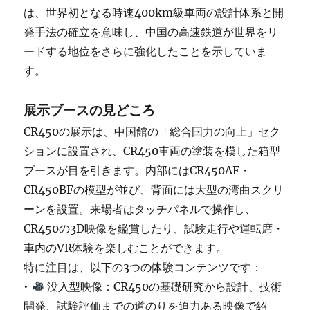
は、世界初となる時速400km級車両の設計体系と開
発手法の確立を意味し、中国の高速鉄道が世界をリ
ードする地位をさらに強化したことを示していま
す。
展示ブースの見どころ
CR450の展示は、中国館の「総合国力の向上」セク
ションに設置され、CR450車両の塗装を模した箱型
ブースが目を引きます。内部にはCR450AF・
CR450BFの模型が並び、背面には大型の湾曲スクリ
ーンを設置。来場者はタッチパネルで操作し、
CR450の3D映像を鑑賞したり、試験走行や運転席・
車内のVR体験を楽しむことができます。
特に注目は、以下の3つの体験コンテンツです：
•
没入型映像：CR450の基礎研究から設計、技術
開発、試験評価までの道のりを迫力ある映像で紹