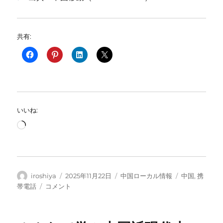
共有:
いいね:
読
み
込
み
中…
投
投
カ
タ
iroshiya
2025年11月22日
中国ローカル情報
中国
,
携
稿
稿
テ
グ
6G
帯電話
コメント
者
日:
ゴ
の
リ
最
ー
新