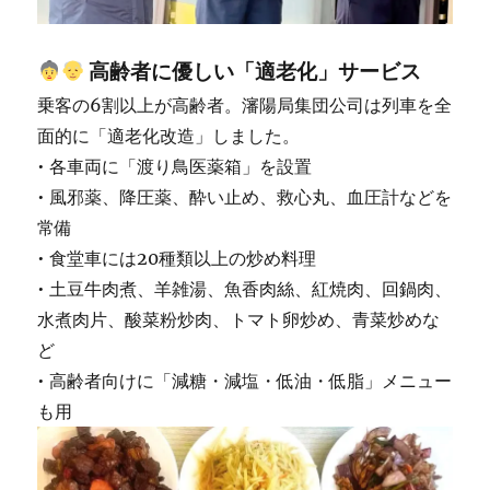
高齢者に優しい「適老化」サービス
乗客の6割以上が高齢者。瀋陽局集団公司は列車を全
面的に「適老化改造」しました。
• 各車両に「渡り鳥医薬箱」を設置
• 風邪薬、降圧薬、酔い止め、救心丸、血圧計などを
常備
• 食堂車には20種類以上の炒め料理
• 土豆牛肉煮、羊雑湯、魚香肉絲、紅焼肉、回鍋肉、
水煮肉片、酸菜粉炒肉、トマト卵炒め、青菜炒めな
ど
• 高齢者向けに「減糖・減塩・低油・低脂」メニュー
も用