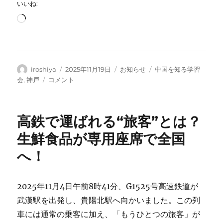
いいね:
読
み
込
み
中…
投
投
カ
タ
iroshiya
2025年11月19日
お知らせ
中国を知る学習
稿
稿
テ
グ
み
会
,
神戸
コメント
者
日:
ゴ
ん
リ
な
ー
で
高鉄で運ばれる“旅客”とは？
学
ぶ
生鮮食品が専用座席で全国
中
へ！
国
近
現
代
2025年11月4日午前8時41分、G1525号高速鉄道が
史
武漢駅を出発し、貴陽北駅へ向かいました。この列
に
車には通常の乗客に加え、「もうひとつの旅客」が