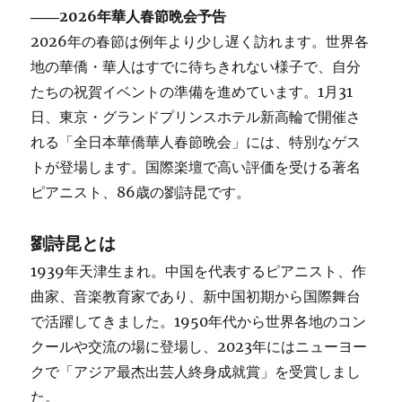
に
――2026年華人春節晩会予告
2026年の春節は例年より少し遅く訪れます。世界各
地の華僑・華人はすでに待ちきれない様子で、自分
たちの祝賀イベントの準備を進めています。1月31
日、東京・グランドプリンスホテル新高輪で開催さ
れる「全日本華僑華人春節晩会」には、特別なゲス
トが登場します。国際楽壇で高い評価を受ける著名
ピアニスト、86歳の劉詩昆です。
劉詩昆とは
1939年天津生まれ。中国を代表するピアニスト、作
曲家、音楽教育家であり、新中国初期から国際舞台
で活躍してきました。1950年代から世界各地のコン
クールや交流の場に登場し、2023年にはニューヨー
クで「アジア最杰出芸人終身成就賞」を受賞しまし
た。