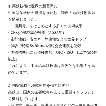
3. 高鉄技術は世界の新基準に
中国は産学研の連携を強化し、独自の高鉄技術体系
を構築しました。
• 「復興号」をはじめとする多くの技術成果
• CR450試験車が登場（2024年）
• 走行性能・省エネ・静粛性などで世界トップ
• 試験で時速896kmの相対交会速度を記録
• 国際標準化にも積極参加（UIC・ISO・IECで300件
以上）
これにより、中国の高鉄技術は世界的な影響力を高
めています。
4. 国家戦略と地域発展を強力に後押し
高鉄は、国家の主要戦略を支える重要インフラとし
て機能しています。
• 京津冀、長三角、粤港澳大湾区などの一体化を促進