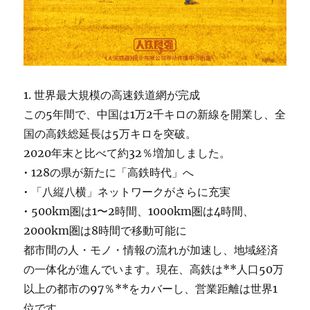
1. 世界最大規模の高速鉄道網が完成
この5年間で、中国は1万2千キロの新線を開業し、全
国の高鉄総延長は5万キロを突破。
2020年末と比べて約32％増加しました。
• 128の県が新たに「高鉄時代」へ
• 「八縦八横」ネットワークがさらに充実
• 500km圏は1〜2時間、1000km圏は4時間、
2000km圏は8時間で移動可能に
都市間の人・モノ・情報の流れが加速し、地域経済
の一体化が進んでいます。現在、高鉄は**人口50万
以上の都市の97％**をカバーし、営業距離は世界1
位です。