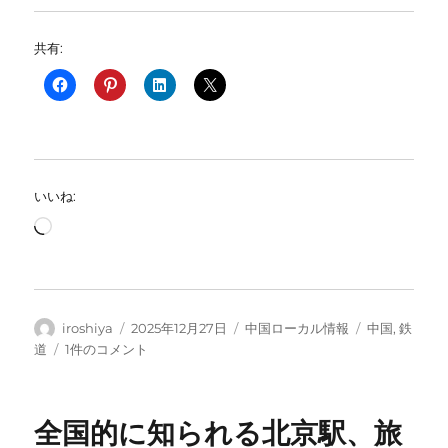
共有:
いいね:
読
み
込
み
中…
投
投
カ
タ
iroshiya
2025年12月27日
中国ローカル情報
中国
,
鉄
稿
稿
テ
グ
中
道
1件のコメント
者
日:
ゴ
国
リ
の
ー
高
全国的に知られる北京駅、旅
速