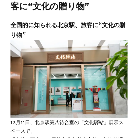
鉄
客に“文化の贈り物”
道、
営
業
全国的に知られる北京駅、旅客に“文化の贈
距
り物”
離
5
万
キ
ロ
を
突
破
へ
の
12月11日、北京駅第八待合室の「文化驛站」展示ス
ペースで、