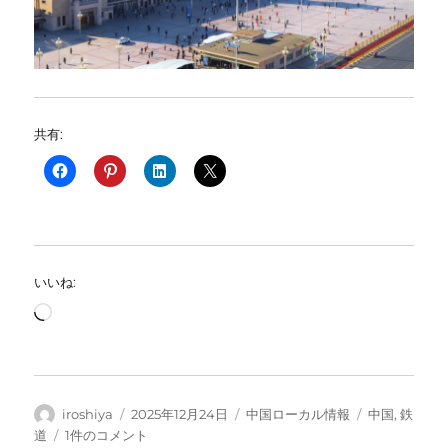
共有:
いいね:
読
み
込
み
中…
投
投
カ
タ
iroshiya
2025年12月24日
中国ローカル情報
中国
,
鉄
稿
稿
テ
グ
全
道
1件のコメント