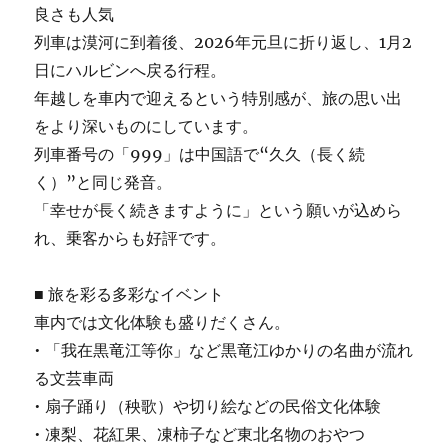
良さも人気
列車は漠河に到着後、2026年元旦に折り返し、1月2
日にハルビンへ戻る行程。
年越しを車内で迎えるという特別感が、旅の思い出
をより深いものにしています。
列車番号の「999」は中国語で“久久（長く続
く）”と同じ発音。
「幸せが長く続きますように」という願いが込めら
れ、乗客からも好評です。
■ 旅を彩る多彩なイベント
車内では文化体験も盛りだくさん。
• 「我在黒竜江等你」など黒竜江ゆかりの名曲が流れ
る文芸車両
• 扇子踊り（秧歌）や切り絵などの民俗文化体験
• 凍梨、花紅果、凍柿子など東北名物のおやつ