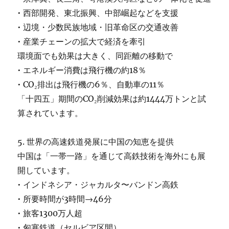
• 西部開発、東北振興、中部崛起などを支援
• 辺境・少数民族地域・旧革命区の交通改善
• 産業チェーンの拡大で経済を牽引
環境面でも効果は大きく、同距離の移動で
• エネルギー消費は飛行機の約18％
• CO₂排出は飛行機の6％、自動車の11％
「十四五」期間のCO₂削減効果は約1444万トンと試
算されています。
5. 世界の高速鉄道発展に中国の知恵を提供
中国は「一帯一路」を通じて高鉄技術を海外にも展
開しています。
• インドネシア・ジャカルタ〜バンドン高鉄
• 所要時間が3時間→46分
• 旅客1300万人超
• 匈塞鉄道（セルビア区間）