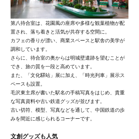
第八待合室は、花園風の座席や多様な観葉植物が配
置され、落ち着きと活気が共存する空間に。
カフェの香りが漂い、商業スペースと駅舎の美学が
調和しています。
さらに、待合室の奥からは明城壁遺跡を望むことが
でき、旅の質を一段と高めています。
また、「文化驛站」展に加え、「時光列車」展示ス
ペースも設置。
毛沢東主席が書いた駅名の手稿写真をはじめ、貴重
な写真資料や古い鉄道グッズが並びます。
古い切符、模型、写真などを通して、中国鉄道の歩
みを間近に感じられるコーナーです。
文創グッズも人気