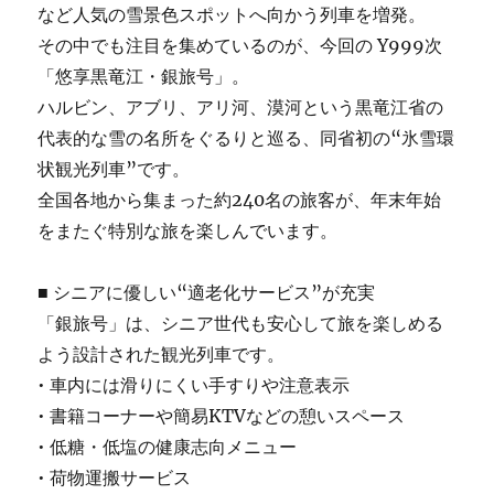
など人気の雪景色スポットへ向かう列車を増発。
その中でも注目を集めているのが、今回の Y999次
「悠享黒竜江・銀旅号」。
ハルビン、アブリ、アリ河、漠河という黒竜江省の
代表的な雪の名所をぐるりと巡る、同省初の“氷雪環
状観光列車”です。
全国各地から集まった約240名の旅客が、年末年始
をまたぐ特別な旅を楽しんでいます。
■ シニアに優しい“適老化サービス”が充実
「銀旅号」は、シニア世代も安心して旅を楽しめる
よう設計された観光列車です。
• 車内には滑りにくい手すりや注意表示
• 書籍コーナーや簡易KTVなどの憩いスペース
• 低糖・低塩の健康志向メニュー
• 荷物運搬サービス