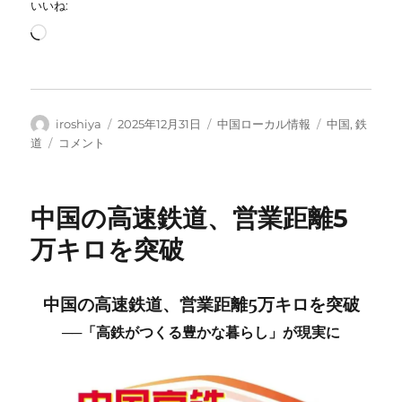
いいね:
読
み
込
み
中…
投
投
カ
タ
iroshiya
2025年12月31日
中国ローカル情報
中国
,
鉄
稿
稿
テ
グ
青
道
コメント
者
日:
ゴ
と
リ
白
ー
の
中国の高速鉄道、営業距離5
Y999
号、
万キロを突破
期
間
限
中国の高速鉄道、営業距離5万キロを突破
定
で
──「高鉄がつくる豊かな暮らし」が現実に
運
行
開