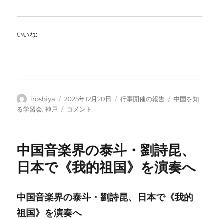
いいね:
投
投
カ
タ
iroshiya
2025年12月20日
行事開催の報告
中国を知
稿
稿
テ
グ
中
る学習会
,
神戸
コメント
者
日:
ゴ
国
リ
近
ー
代
中国音楽界の泰斗・劉詩昆、
史
学
日本で《我的祖国》を演奏へ
習
会
を
中国音楽界の泰斗・劉詩昆、日本で《我的
開
祖国》を演奏へ
催