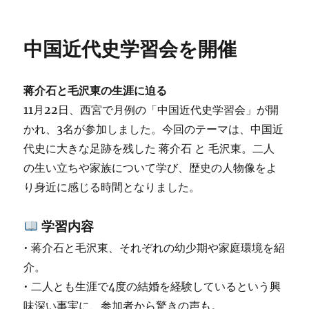
者
日:
ゴ
国
リ
的
ー
に
中国近代史学習会を開催
知
ら
れ
蒋介石と毛沢東の生涯に迫る
る
北
11月22日、西宮で月例の「中国近代史学習会」が開
京
かれ、3名が参加しました。今回のテーマは、中国近
駅、
代史に大きな足跡を残した 蒋介石 と 毛沢東。二人
旅
客
の生い立ちや家族について学び、歴史の人物像をよ
に“文
り身近に感じる時間となりました。
化
の
贈
学習内容
り
• 蒋介石と毛沢東、それぞれの幼少期や家庭環境を紹
物”
介。
へ
の
• 二人とも生涯で4度の結婚を経験しているという興
味深い事実に、参加者から驚きの声も。