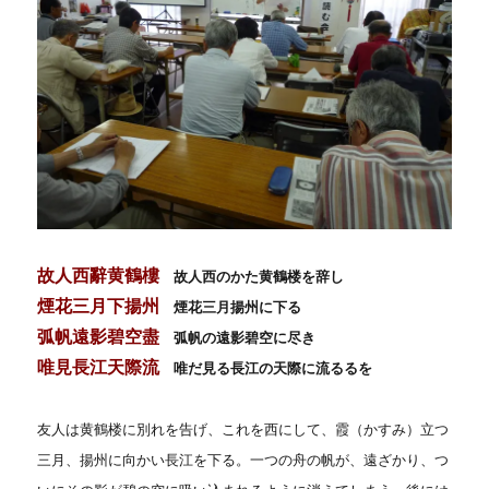
故人西辭黄鶴樓
故人西のかた黄鶴楼を辞し
煙花三月下揚州
煙花三月揚州に下る
弧帆遠影碧空盡
弧帆の遠影碧空に尽き
唯見長江天際流
唯だ見る長江の天際に流るるを
友人は黄鶴楼に別れを告げ、これを西にして、霞（かすみ）立つ
三月、揚州に向かい長江を下る。一つの舟の帆が、遠ざかり、つ