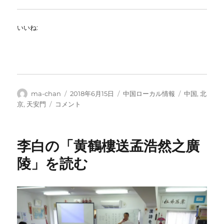
いいね:
投
投
カ
タ
ma-chan
2018年6月15日
中国ローカル情報
中国
,
北
稿
稿
テ
グ
天
京
,
天安門
コメント
者
日:
ゴ
安
リ
門
ー
改
李白の「黄鶴樓送孟浩然之廣
修
工
陵」を読む
事
始
ま
る
に