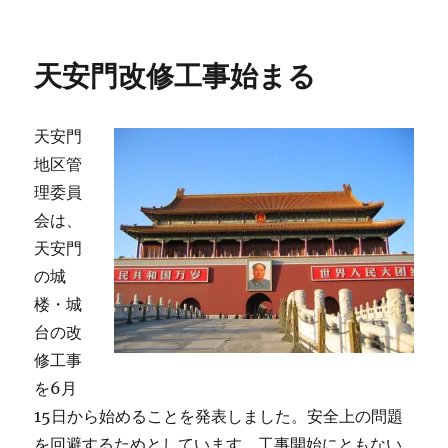
者
日:
ゴ
鉄
リ
自
ー
動
天安門改修工事始まる
運
転
試
天安門
験
開
地区管
始
理委員
に
会は、
天安門
の城
楼・城
台の改
修工事
を6月
15日から始めることを発表しました。安全上の問題
を回避するためとしています。工事開始にともない