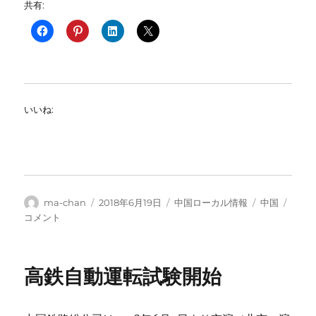
共有:
いいね:
投
投
カ
タ
世
ma-chan
2018年6月19日
中国ローカル情報
中国
稿
稿
テ
グ
界
コメント
者
日:
ゴ
最
リ
長
ー
の
高鉄自動運転試験開始
空
中
ガ