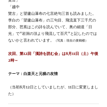
「越中
覽古」と望廬山瀑布の七言絶句三首も読みました。
李白の「望廬山瀑布」の三句目、飛流直下三千尺の
部分、芭蕉はこの詩を読んでいて、奥の細道「日
光」で“岩洞の頂より飛流して百尺”と記したのでは
ないかと言われています。
（写真：現在の黄鶴楼）
次回、第12
回「漢詩を読む会」は8月11日（土）午後
2時
～
テーマ：白楽天と元稹の友情
（当初8月12日としていましたが、11日に変更しまし
た）