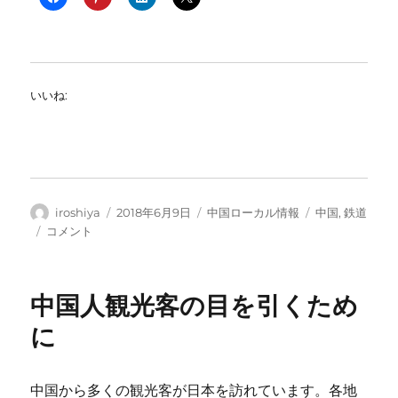
いいね:
投
投
カ
タ
iroshiya
2018年6月9日
中国ローカル情報
中国
,
鉄道
稿
稿
テ
グ
中
コメント
者
日:
ゴ
国
リ
鉄
ー
路
中国人観光客の目を引くため
ダ
イ
に
ヤ
改
正
中国から多くの観光客が日本を訪れています。各地