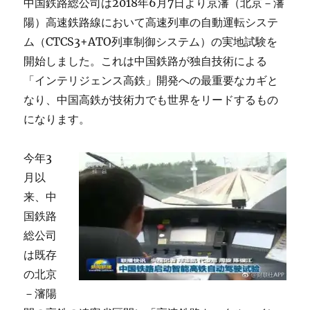
中国鉄路総公司は2018年6月7日より京瀋（北京－瀋
ラ
ス
陽）高速鉄路線において高速列車の自動運転システ
回
ム（CTCS3+ATO列車制御システム）の実地試験を
廊
開始しました。これは中国鉄路が独自技術による
が
一
「インテリジェンス高鉄」開発への最重要なカギと
般
なり、中国高鉄が技術力でも世界をリードするもの
開
になります。
放
に
今年3
月以
来、中
国鉄路
総公司
は既存
の北京
－瀋陽