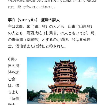
いにその影が碧の空に吸い込まれるように消えてしまう。後には
ただ、長江が空のはてに流れゆく。
李白（701~762) 盛唐の詩人
字は太白、蜀（四川省）の人とも、山東（山東省）
の人とも、隴西成紀（甘粛省）の人ともいうが、蜀
の青蓮郷（綿陽県）とするのが通説。号は青蓮居
士、酒仙翁または詩仙と称された。
6月9
日の漢
詩を読
む会
は、懐
古より
「蘇臺
覽古」