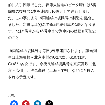
的に入手困難でした。春節大輸送のピーク時には8両
編成の復興号2本を連結し16両として運行しまし
た。この事により16両編成の復興号の製造を開始し
ました。定員は1193名で8両連結列車の2倍となりま
す。なお1号車から16号車まで列車内の移動も可能と
のこと。
16両編成の復興号は毎日3列車運用されます。該当列
車は上海虹橋－北京南間のG2/3次、G10/11次、
G118/149次です。今後長編成復興号を京広高鉄（北
京－広州）、沪昆高鉄（上海－昆明）などにも投入
される予定です。
共有: