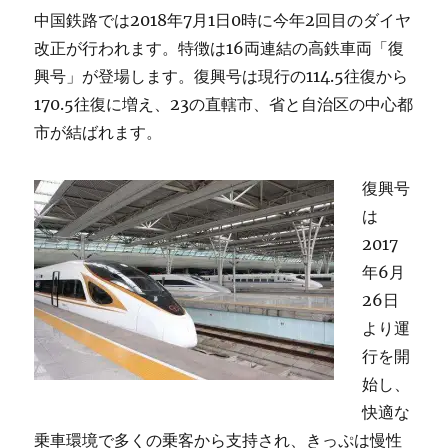
送
中国鉄路では2018年7月1日0時に今年2回目のダイヤ
孟
浩
改正が行われます。特徴は16両連結の高鉄車両「復
然
興号」が登場します。復興号は現行の114.5往復から
之
170.5往復に増え、23の直轄市、省と自治区の中心都
廣
陵」
市が結ばれます。
を
読
復興号
む
に
は
2017
年6月
26日
より運
行を開
始し、
快適な
乗車環境で多くの乗客から支持され、きっぷは慢性