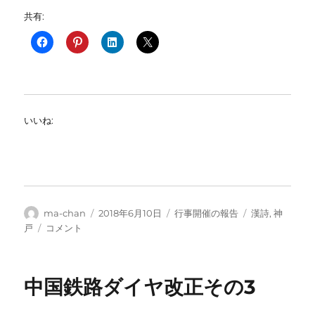
共有:
いいね:
投
投
カ
タ
ma-chan
2018年6月10日
行事開催の報告
漢詩
,
神
稿
稿
テ
グ
李
戸
コメント
者
日:
ゴ
白
リ
の
ー
「黄
中国鉄路ダイヤ改正その3
鶴
樓