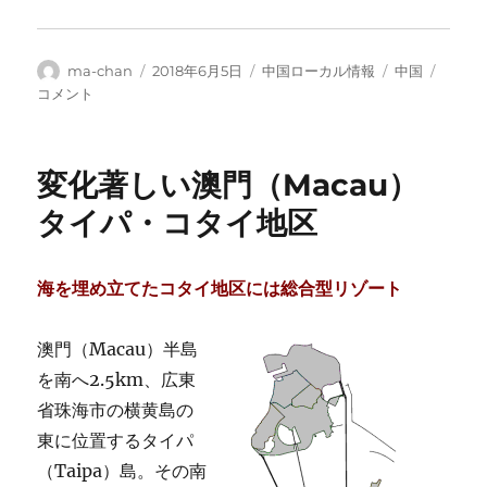
投
投
カ
タ
中
ma-chan
2018年6月5日
中国ローカル情報
中国
稿
稿
テ
グ
国
コメント
者
日:
ゴ
人
リ
観
ー
光
変化著しい澳門（Macau）
客
の
タイパ・コタイ地区
目
を
引
海を埋め立てたコタイ地区には総合型リゾート
く
た
め
澳門（Macau）半島
に
を南へ2.5km、広東
に
省珠海市の横黄島の
東に位置するタイパ
（Taipa）島。その南