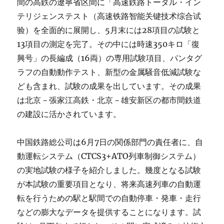
間の高鉄の遼寧省区間に「高速鉄路トータル・イン
テリジェンステスト（高速铁路智能关键技术综合试
验）を全面的に展開し、5月末には28項目の試験と
13項目の測定を完了。その中には時速350キロ「復
興号」の長編成（16両）の専用試験項目、パンタグ
ラフの自動動作テスト、新型の金属騒音低減試験な
ども含まれ、試験の成果を出しています。その成果
は北京－張家江高鉄・北京－雄安新区の都市間鉄道
の建設に活かされています。
中国鉄路総公司は6月7日の関係部門の責任者に、自
動運転システム（CTCS3+ATO列車制御システム）
の実地試験の様子を紹介しました。幾度となる試験
が本試験の重要項目となり、将来高速列車の自動運
転を行うための駅と駅間での自動停車・発車・走行
などの膨大なデータを提供することになります。試