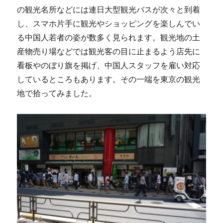
そ
の観光名所などには連日大型観光バスが次々と到着
の
3
し、スマホ片手に観光やショッピングを楽しんでい
に
る中国人若者の姿が数多く見られます。観光地の土
産物売り場などでは観光客の目に止まるよう店先に
看板やのぼり旗を掲げ、中国人スタッフを雇い対応
しているところもあります。その一端を東京の観光
地で拾ってみました。