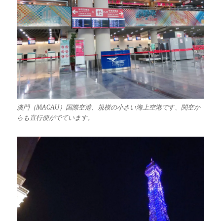
澳門（MACAU）国際空港、規模の小さい海上空港です、関空か
らも直行便がでています。