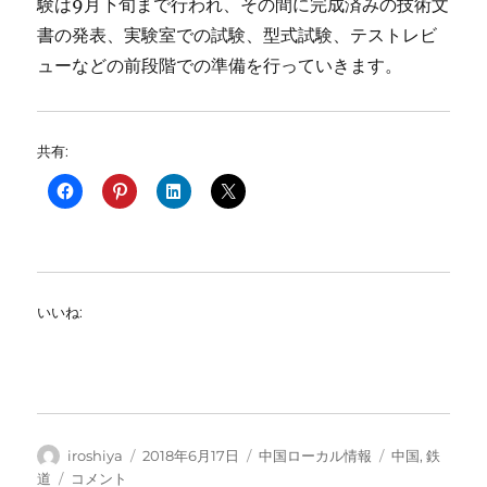
験は9月下旬まで行われ、その間に完成済みの技術文
書の発表、実験室での試験、型式試験、テストレビ
ューなどの前段階での準備を行っていきます。
共有:
いいね:
投
投
カ
タ
iroshiya
2018年6月17日
中国ローカル情報
中国
,
鉄
稿
稿
テ
グ
高
道
コメント