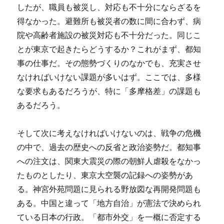
したが、職員も被災し、対応も不十分にならざるを
得なかった。避難所も被災者の数に間に合わず、病
院や高齢者施設の被災対応も不十分だった。同じこ
とが東京で起きたらどうするか？これがまず、都知
事の仕事だ。その態勢づくりのなかでも、充実させ
なければいけない課題が多いはず。ここでは、多様
な要求もあるだろうが、特に「多摩格差」の課題も
あるだろう。
そして次に考えなければいけないのは、戦争の危機
の中で、過去の歴史への反省と政治姿勢だ。都知事
への注文は、関東大震災の際の朝鮮人虐殺をなかっ
たものとしたり、東京大空襲の記録への姿勢があ
る。神宮外苑問題に見られる野放図な再開発問題も
ある。中国と違って「地方自治」が憲法で決められ
ている日本の行政。「都市外交」を一概に否定する