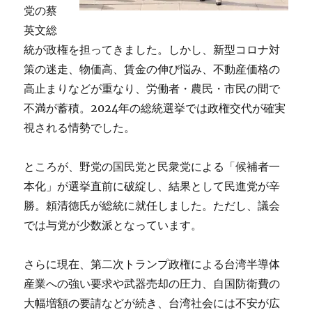
党の蔡
英文総
統が政権を担ってきました。しかし、新型コロナ対
策の迷走、物価高、賃金の伸び悩み、不動産価格の
高止まりなどが重なり、労働者・農民・市民の間で
不満が蓄積。2024年の総統選挙では政権交代が確実
視される情勢でした。
ところが、野党の国民党と民衆党による「候補者一
本化」が選挙直前に破綻し、結果として民進党が辛
勝。頼清徳氏が総統に就任しました。ただし、議会
では与党が少数派となっています。
さらに現在、第二次トランプ政権による台湾半導体
産業への強い要求や武器売却の圧力、自国防衛費の
大幅増額の要請などが続き、台湾社会には不安が広