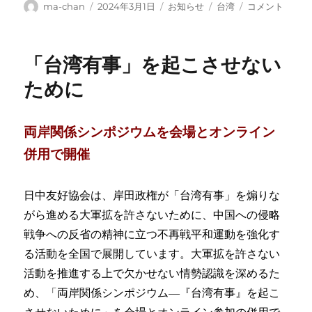
投
投
カ
タ
小
ma-chan
2024年3月1日
お知らせ
台湾
コメント
稿
稿
テ
グ
池
者
日:
ゴ
都
リ
知
「台湾有事」を起こさせない
ー
事
の
ために
台
湾
訪
両岸関係シンポジウムを会場とオンライン
問
に
併用で開催
日中友好協会は、岸田政権が「台湾有事」を煽りな
がら進める大軍拡を許さないために、中国への侵略
戦争への反省の精神に立つ不再戦平和運動を強化す
る活動を全国で展開しています。大軍拡を許さない
活動を推進する上で欠かせない情勢認識を深めるた
め、「両岸関係シンポジウム―『台湾有事』を起こ
させないために」を会場とオンライン参加の併用で