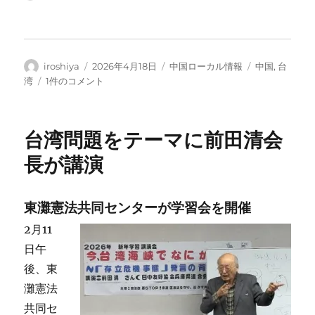
み
込
み
中…
投
投
カ
タ
iroshiya
2026年4月18日
中国ローカル情報
中国
,
台
稿
稿
テ
グ
台
湾
1件のコメント
者
日:
ゴ
湾・
リ
国
ー
民
台湾問題をテーマに前田清会
党・
鄭
長が講演
麗
文
主
東灘憲法共同センターが学習会を開催
席
2月11
が
訪
日午
中
後、東
へ
灘憲法
の
共同セ