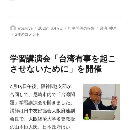
み
込
み
中…
投
投
カ
タ
iroshiya
2026年3月4日
行事開催の報告
台湾
,
神戸
稿
稿
テ
グ
台
2件のコメント
者
日:
ゴ
湾
リ
問
ー
題
学習講演会「台湾有事を起こ
を
テ
させないために」を開催
ー
マ
に
4月14日午後、阪神間3支部が
前
合同して、尼崎市内で「台湾問
田
清
題」学習講演会を開きました。
会
講師は日中友好協会大阪府連副
長
会長で、大阪経済大学名誉教授
が
講
の山本恒人氏。日本政府はい