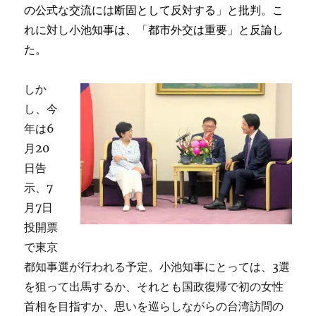
の公式な交流には断固として反対する」と批判。こ
い
た
れに対し小池知事は、「都市外交は重要」と反論し
め
た。
に」
を
開
しか
催
し、今
に
年は6
月20
日告
示、7
月7日
投開票
で東京
都知事選が行われる予定。小池知事にとっては、3選
を狙って出馬するか、それとも国政復帰で初の女性
首相を目指すか、思いを巡らしながらの台湾訪問の