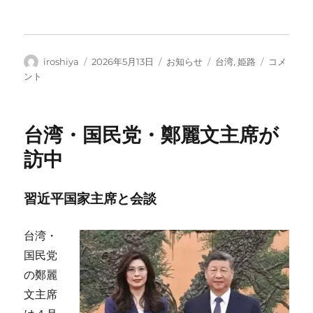
投
投
カ
タ
第
iroshiya
2026年5月13日
お知らせ
台湾
,
姫路
コメ
稿
稿
テ
グ
20
ント
者
日:
ゴ
回
リ
記
ー
念
台湾・国民党・鄭麗文主席が
講
演
訪中
「台
湾
有
習近平国家主席と会談
事
と
台湾・
存
立
国民党
危
の鄭麗
機
文主席
事
態