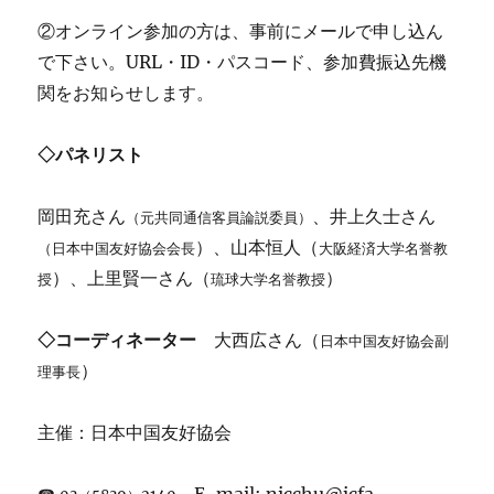
②オンライン参加の方は、事前にメールで申し込ん
で下さい。URL・ID・パスコード、参加費振込先機
関をお知らせします。
◇パネリスト
岡田充さん
、井上久士さん
（元共同通信客員論説委員）
）、山本恒人（
（日本中国友好協会会長
大阪経済大学名誉教
）、上里賢一さん（
）
授
琉球大学名誉教授
◇コーディネーター
大西広さん（
日本中国友好協会副
）
理事長
主催：日本中国友好協会
☎
E-mail: nicchu@jcfa-