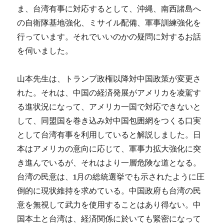
演
ま、台湾有事に対応するとして、沖縄、南西諸島へ
へ
の自衛隊基地強化、ミサイル配備、軍事訓練強化を
の
行っています。それでいいのかの疑問に対するお話
を伺いました。
山本先生は、トランプ政権以降対中国政策が変更さ
れた。それは、中国の経済発展がアメリカを凌駕す
る進状況になって、アメリカ一国で対応できないと
して、同盟国を巻き込み対中国包囲網をつくる口実
として台湾有事を利用していると解説しました。日
本はアメリカの意向に応じて、軍事力拡大強化に突
き進んでいるが、それはより一層危険な道となる。
台湾の民意は、1月の総統選挙でも示されたように圧
倒的に現状維持を求めている。中国政府も台湾の民
意を無視して武力を使用することはあり得ない。中
国本土と台湾は、経済関係に於いても緊密になって