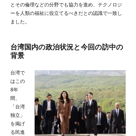
とその倫理などの分野でも協力を進め、テクノロジ
ーを人類の福祉に役立てるべきだとの認識で一致し
ました。
台湾国内の政治状況と今回の訪中の
背景
台湾で
はこの
8年
間、
「台湾
独立」
を掲げ
る民進