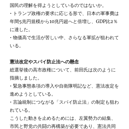
国民の理解を得ようとしているのではないか。
• トランプ政権の要求に応じる形で、日本の軍事費は
年間5兆円規模から10兆円超へと倍増し、GDP比2％
に達した。
• 物価高で生活が苦しい中、さらなる軍拡が狙われて
いる。
憲法改定やスパイ防止法への懸念
総選挙後の高市政権について、前田氏は次のように
指摘しました。
• 緊急事態条項の導入や自衛隊明記など、憲法改定を
進めようとしている。
• 言論統制につながる「スパイ防止法」の制定も狙わ
れている。
こうした動きを止めるためには、左翼勢力の結集、
市民と野党の共闘の再構築が必要であり、憲法共同