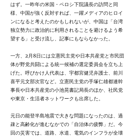
はず。一昨年の米国・ペロシ下院議長の訪問と同
様、中国が強く反対すれば、一躍メディアのヒロイ
ンになると考えたのかもしれないが、中国は「台湾
独立勢力に政治的に利用されることを避けるよう希
望する」と受け流し、記事にもならなかった。
一方、2月8日には立憲民主党や日本共産党と市民団
体が野党共闘による統一候補の選定委員会を立ち上
げた。呼びかけ人代表は、宇都宮健児弁護士、前川
喜平元文部次官など。立憲民主党の手塚仁雄都連幹
事長や日本共産党の小池晃書記局長のほか、社民党
や東京・生活者ネットワークも出席した。
元日の能登半島地震で大きな問題になったのは、過
疎と高齢化が進むなかでの「自治体の疲弊」だ。今
回の災害では、道路、水道、電気のインフラが全壊