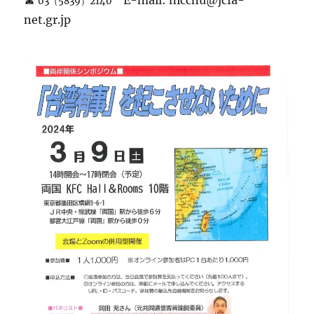
03（5839）2140
net.gr.jp