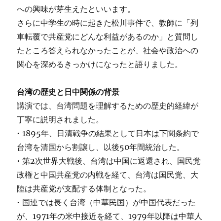
への興味が芽生えたといいます。
さらに中学生の時に起きた松川事件で、教師に「列
車転覆で共産党にどんな利益があるのか」と質問し
たところ答えられなかったことが、社会や政治への
関心を深めるきっかけになったと語りました。
台湾の歴史と日中関係の背景
講演では、台湾問題を理解するための歴史的経緯が
丁寧に説明されました。
• 1895年、日清戦争の結果として日本は下関条約で
台湾を清国から割譲し、以後50年間統治した。
• 第2次世界大戦後、台湾は中国に返還され、国民党
政権と中国共産党の内戦を経て、台湾は国民党、大
陸は共産党が支配する体制となった。
• 国連では長く台湾（中華民国）が中国代表だった
が、1971年の米中接近を経て、1979年以降は中華人