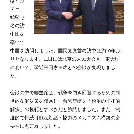
は４月
を
７日、
考
総勢13
え
る」
名の訪
に
中団を
率いて
中国を訪問しました。国民党党首の訪中は約10年ぶ
りとなります。11日には北京の人民大会堂・東大庁
において、習近平国家主席との会談が実現しまし
た。
会談の中で鄭主席は、戦争を防ぎ回避するための制
度的な解決策を模索し、台湾海峡を「紛争の平和的
解決」の模範とすべきだと強調しました。また、制
度的で持続可能な対話・協力のメカニズム構築の必
要性にも言及しました。